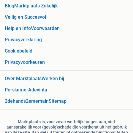
Blog
Marktplaats Zakelijk
Veilig en Succesvol
Help en Info
Voorwaarden
Privacyverklaring
Cookiebeleid
Privacyvoorkeuren
Over Marktplaats
Werken bij
Perskamer
Adevinta
2dehands
2ememain
Sitemap
Marktplaats is, voor zover wettelijk toegestaan, niet
aansprakelijk voor (gevolg)schade die voortkomt uit het gebruik
van deze site, dan wel uit fouten of ontbrekende functionaliteiten