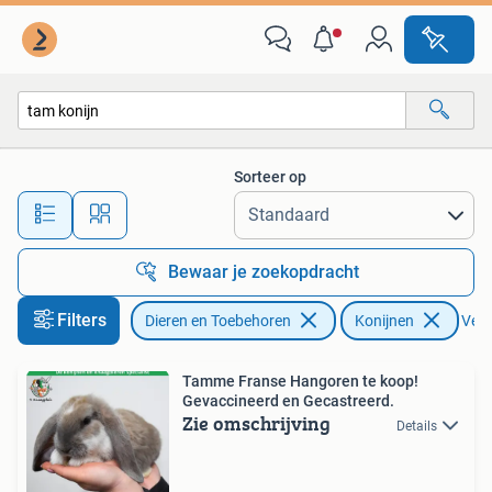
Konijnen
Sorteer op
Alle afstanden…
Bewaar je zoekopdracht
Filters
Dieren en Toebehoren
Konijnen
Verw
Tamme Franse Hangoren te koop!
Gevaccineerd en Gecastreerd.
Zie omschrijving
Details