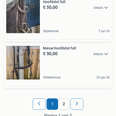
Hoofdstel full
€ 50,00
Details
Spijkenisse
7 jun 26
Nieuw hoofdstel full
€ 30,00
Details
Oldeberkoop
29 apr 26
1
2
Pagina 1 van 2