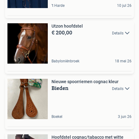
't Harde
10 jul 26
Utzon hoofdstel
€ 200,00
Details
Babyloniënbroek
18 mei 26
Nieuwe spoorriemen cognac kleur
Bieden
Details
Boekel
3 jun 26
Hoofdstel cognac/tabacco met witte