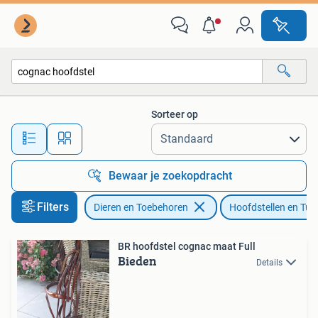
Paarden en Pony's | Hoofdstellen en Tuigage
Sorteer op
Alle afstanden…
Bewaar je zoekopdracht
Filters
Dieren en Toebehoren
Hoofdstellen en Tui
BR hoofdstel cognac maat Full
Bieden
Details