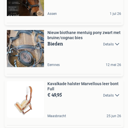
Assen
1 jul 26
Nieuw biothane mentuig pony zwart met
bruine/cognac bies
Bieden
Details
Eemnes
12 mei 26
Kavalkade halster Marvellous leer bont
Full
€ 49,95
Details
Maasbracht
25 jun 26