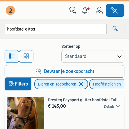
Paarden en Pony's | Hoofdstellen en Tuigage
Sorteer op
Alle afstanden…
Bewaar je zoekopdracht
Filters
Dieren en Toebehoren
Hoofdstellen en Tui
Presteq Faysport glitter hoofdstel Full
€ 145,00
Details