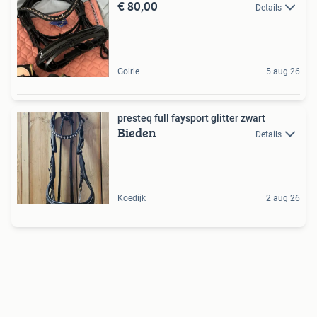
€ 80,00
Details
Goirle
5 aug 26
presteq full faysport glitter zwart
Bieden
Details
Koedijk
2 aug 26