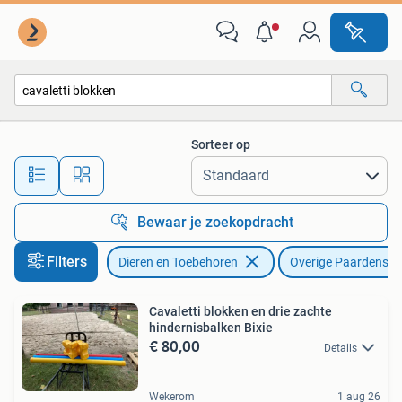
Paarden en Pony's | Overige Paardenspullen
Sorteer op
Alle afstanden…
Bewaar je zoekopdracht
Filters
Dieren en Toebehoren
Overige Paardenspu
Cavaletti blokken en drie zachte
hindernisbalken Bixie
€ 80,00
Details
Wekerom
1 aug 26