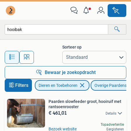
Paarden en Pony's | Overige Paardenspullen
Sorteer op
Alle afstanden…
Bewaar je zoekopdracht
Filters
Dieren en Toebehoren
Overige Paardenspu
Paarden slowfeeder groot, hooiruif met
rantsoenrooster
€ 461,01
Details
Topadvertentie
Bezoek website
Eergisteren