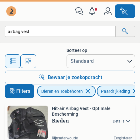
Paardrijkleding
Sorteer op
Alle afstanden…
Bewaar je zoekopdracht
Filters
Dieren en Toebehoren
Paardrijkleding
Hit-air Airbag Vest - Optimale
Bescherming
Bieden
Details
Rijnsaterwoude
Eergisteren