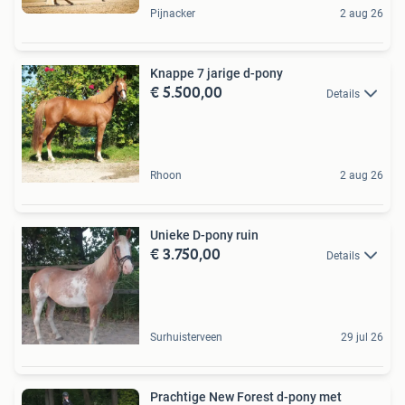
Pijnacker
2 aug 26
Knappe 7 jarige d-pony
€ 5.500,00
Details
Rhoon
2 aug 26
Unieke D-pony ruin️
€ 3.750,00
Details
Surhuisterveen
29 jul 26
Prachtige New Forest d-pony met