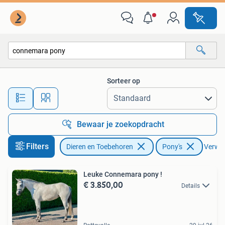
Pony's
Sorteer op
Alle afstanden…
Bewaar je zoekopdracht
Filters
Dieren en Toebehoren
Pony's
Verwijd
Leuke Connemara pony !
€ 3.850,00
Details