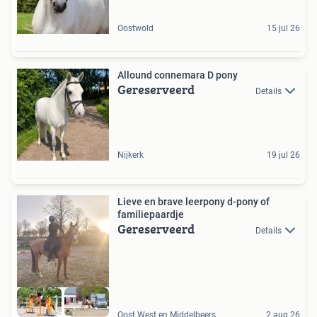
Oostwold
15 jul 26
Allound connemara D pony
Gereserveerd
Details
Nijkerk
19 jul 26
Lieve en brave leerpony d-pony of
familiepaardje
Gereserveerd
Details
Oost West en Middelbeers
2 aug 26