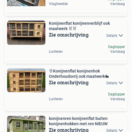
Vlagtwedde
Vandaag
Konijnenflat konijnenverblijf ook
maatwerk 🐰🐰
Zie omschrijving
Details
Dagtopper
Lunteren
Vandaag
🐰Konijnenflat konijnenhok
Onderhoudsvrij ook maatwerk🐇
Zie omschrijving
Details
Dagtopper
Lunteren
Vandaag
konijnenren konijnenflat buiten
konijnenhokken met ren NIEUW
Zie omschrijving
Details