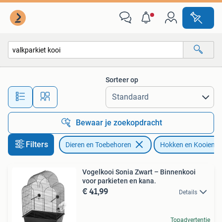
Vogels | Hokken en Kooien
Sorteer op
Alle afstanden…
Bewaar je zoekopdracht
Filters
Dieren en Toebehoren
Hokken en Kooien
Vogelkooi Sonia Zwart – Binnenkooi
voor parkieten en kana.
€ 41,99
Details
Topadvertentie