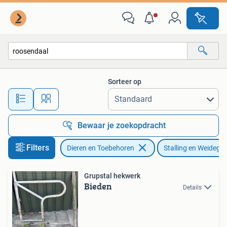
Stalling en Weidegang
Sorteer op
Alle afstanden…
Bewaar je zoekopdracht
Filters
Dieren en Toebehoren
Stalling en Weidega
Grupstal hekwerk
Bieden
Details