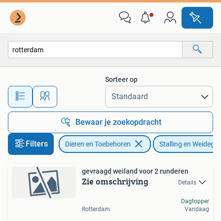
Stalling en Weidegang
Sorteer op
Alle afstanden…
Bewaar je zoekopdracht
Filters
Dieren en Toebehoren
Stalling en Weidega
gevraagd weiland voor 2 runderen
Zie omschrijving
Details
Dagtopper
Rotterdam
Vandaag