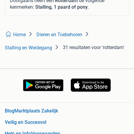
Doorgaans heeft een
Rotterdam
de volgende
kenmerken:
Stalling, 1 paard of pony.
Home
Dieren en Toebehoren
31 resultaten
voor 'rotterdam'
Stalling en Weidegang
Blog
Marktplaats Zakelijk
Veilig en Succesvol
Help en Info
Voorwaarden