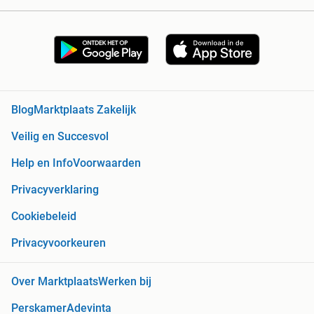
Blog
Marktplaats Zakelijk
Veilig en Succesvol
Help en Info
Voorwaarden
Privacyverklaring
Cookiebeleid
Privacyvoorkeuren
Over Marktplaats
Werken bij
Perskamer
Adevinta