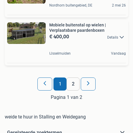
Nordhorn buitengebied, DE
2 mei 26
Mobiele buitenstal op wielen |
Verplaatsbare paardenboxen
€ 400,00
Details
IJsselmuiden
Vandaag
1
2
Pagina 1 van 2
weide te huur in Stalling en Weidegang
Gerelateerde zoektermen