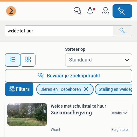
Stalling en Weidegang
Sorteer op
Alle afstanden…
Bewaar je zoekopdracht
Filters
Dieren en Toebehoren
Stalling en Weidega
Weide met schuilstal te huur
Zie omschrijving
Details
Weert
Eergisteren