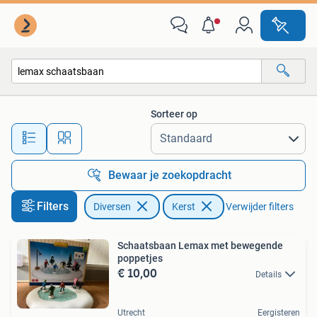
Kerst
Sorteer op
Alle afstanden…
Bewaar je zoekopdracht
Filters
Diversen
Kerst
Verwijder filters
Schaatsbaan Lemax met bewegende
poppetjes
€ 10,00
Details
Utrecht
Eergisteren