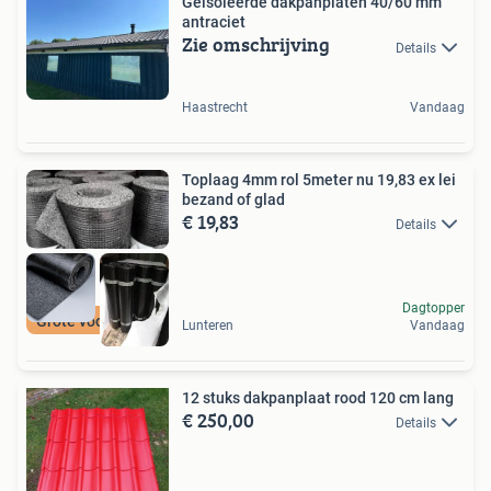
Geisoleerde dakpanplaten 40/60 mm
antraciet
Zie omschrijving
Details
Haastrecht
Vandaag
Toplaag 4mm rol 5meter nu 19,83 ex lei
bezand of glad
€ 19,83
Details
Dagtopper
Grote voorraad iko
Lunteren
Vandaag
12 stuks dakpanplaat rood 120 cm lang
€ 250,00
Details