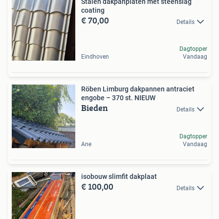
Stalen dakpanplaten met steenslag
coating
€ 70,00
Details
Dagtopper
Eindhoven
Vandaag
Röben Limburg dakpannen antraciet
engobe – 370 st. NIEUW
Bieden
Details
Dagtopper
Ane
Vandaag
isobouw slimfit dakplaat
€ 100,00
Details