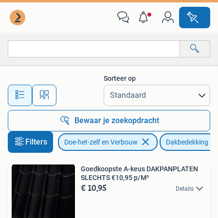
Dakpannen en Dakbedekking
Sorteer op
Alle afstanden…
Bewaar je zoekopdracht
Filters
Doe-het-zelf en Verbouw
Dakbedekking
Goedkoopste A-keus DAKPANPLATEN
SLECHTS €10,95 p/M²
€ 10,95
Details