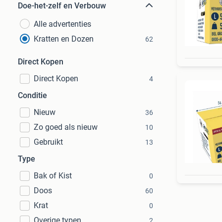
Doe-het-zelf en Verbouw
Alle advertenties
Kratten en Dozen
62
Direct Kopen
Direct Kopen
4
Conditie
Nieuw
36
Zo goed als nieuw
10
Gebruikt
13
Type
Bak of Kist
0
Doos
60
Krat
0
Overige typen
2