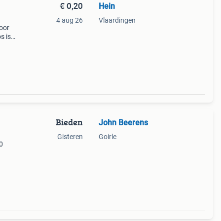
€ 0,20
Hein
4 aug 26
Vlaardingen
voor
s is
Bieden
John Beerens
Gisteren
Goirle
0
.300