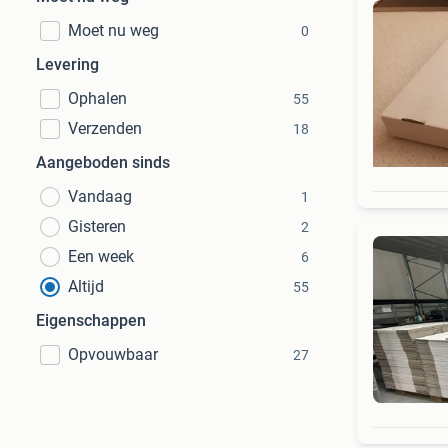
Moet nu weg
0
Levering
Ophalen
55
Verzenden
18
Aangeboden sinds
Vandaag
1
Gisteren
2
Een week
6
Altijd
55
Eigenschappen
Opvouwbaar
27