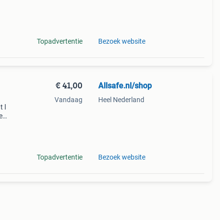
en
Topadvertentie
Bezoek website
€ 41,00
Allsafe.nl/shop
Vandaag
Heel Nederland
 l
e
oor uw
Topadvertentie
Bezoek website