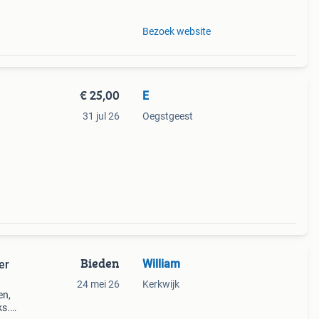
Bezoek website
€ 25,00
E
31 jul 26
Oegstgeest
.
Bieden
William
er
24 mei 26
Kerkwijk
en,
ks.