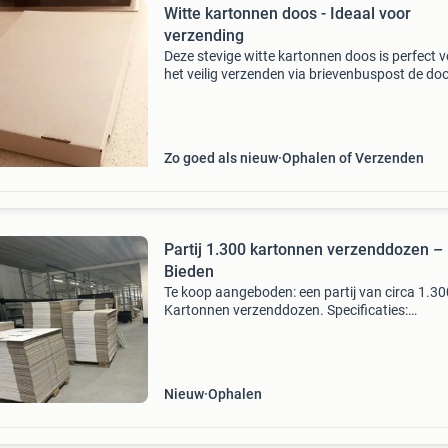
Witte kartonnen doos - Ideaal voor
verzending
Deze stevige witte kartonnen doos is perfect 
het veilig verzenden via brievenbuspost de doo
in goede staat en kan voor diverse doeleinden
gebruikt worden. Afmetingen van 28 x 19 x 3
centimete
Zo goed als nieuw
Ophalen of Verzenden
Partij 1.300 kartonnen verzenddozen –
Bieden
Te koop aangeboden: een partij van circa 1.30
Kartonnen verzenddozen. Specificaties:
afmetingen: 555 x 340 x 300 mm aantal: ca. 1
Stuks stevige kartonnen dozen, geschikt voor
opslag en verzending
Nieuw
Ophalen