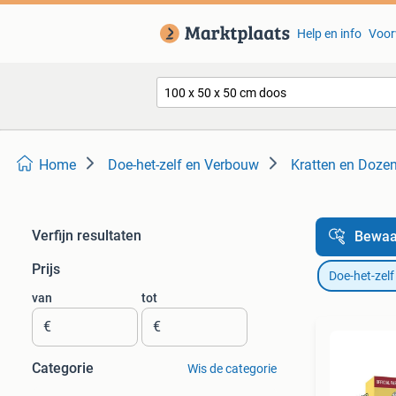
Help en info
Voor
Home
Doe-het-zelf en Verbouw
Kratten en Doze
Verfijn resultaten
Bewaa
Prijs
Doe-het-zel
van
tot
€
€
Categorie
Wis de categorie