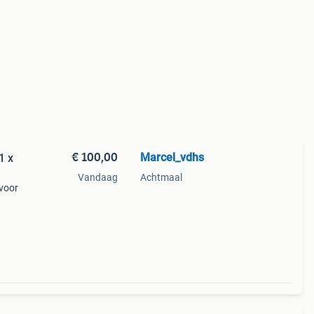
€ 100,00
Marcel_vdhs
1 x
Vandaag
Achtmaal
 voor
r e-