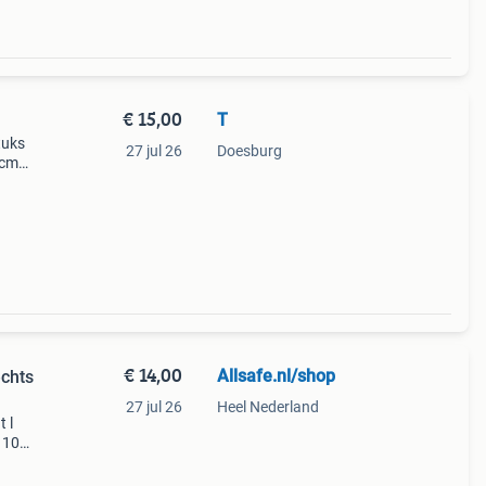
€ 15,00
T
tuks
27 jul 26
Doesburg
 cm
00
€ 14,00
Allsafe.nl/shop
echts
27 jul 26
Heel Nederland
 l
r 10
e