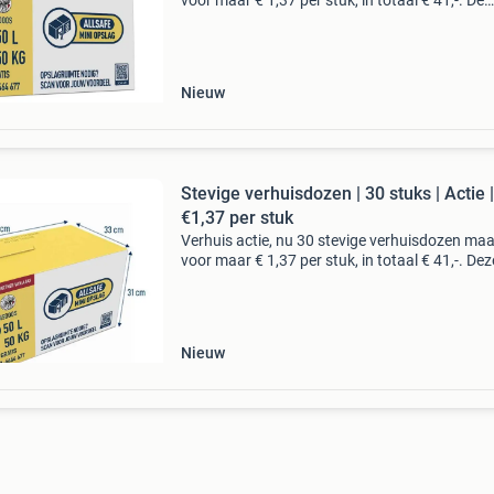
voor maar € 1,37 per stuk, in totaal € 41,-. De
verhuisdoos l is makkelijk in elkaar te vouwen 
heeft de beste prijs/kwaliteit verhouding.
Nieuw
Stevige verhuisdozen | 30 stuks | Actie |
€1,37 per stuk
Verhuis actie, nu 30 stevige verhuisdozen maat
voor maar € 1,37 per stuk, in totaal € 41,-. Dez
professionele, ruime verhuisdoos l is ideaal v
verhuizing of voor het opbergen en ops
Nieuw