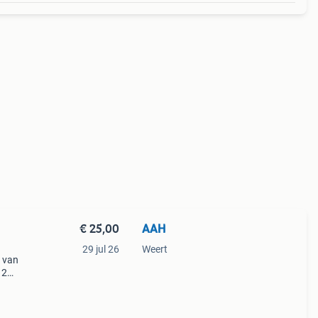
€ 25,00
AAH
29 jul 26
Weert
k van
 2
choon