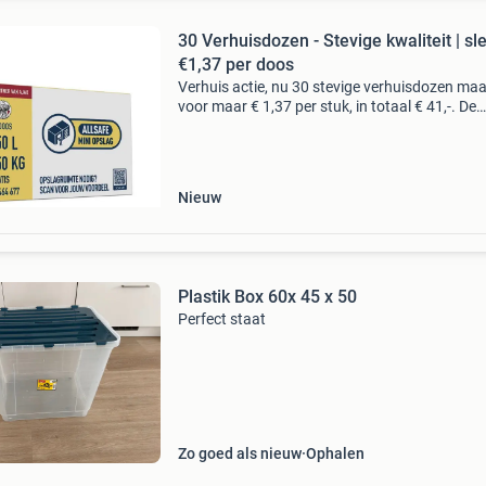
30 Verhuisdozen - Stevige kwaliteit | sl
€1,37 per doos
Verhuis actie, nu 30 stevige verhuisdozen maat
voor maar € 1,37 per stuk, in totaal € 41,-. De
verhuisdoos l is makkelijk in elkaar te vouwen 
heeft de beste prijs/kwaliteit verhouding.
Nieuw
Plastik Box 60x 45 x 50
Perfect staat
Zo goed als nieuw
Ophalen