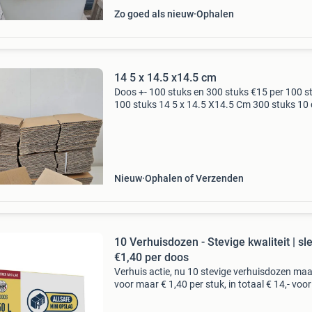
Zo goed als nieuw
Ophalen
14 5 x 14.5 x14.5 cm
Doos +- 100 stuks en 300 stuks €15 per 100 s
100 stuks 14 5 x 14.5 X14.5 Cm 300 stuks 10
hoog 20 cm breed 15 cm diep dozen klein +- 3
stuks mag per 100 stuks verkocht worden
Nieuw
Ophalen of Verzenden
10 Verhuisdozen - Stevige kwaliteit | sl
€1,40 per doos
Verhuis actie, nu 10 stevige verhuisdozen maat
voor maar € 1,40 per stuk, in totaal € 14,- voo
stuks. De verhuisdoos l is makkelijk in elkaar t
vouwen en heeft de beste prijs/kwalitei