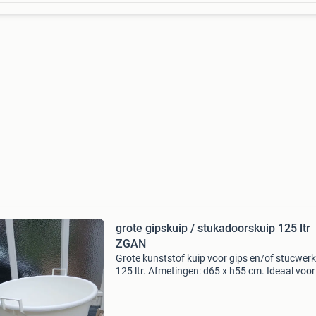
grote gipskuip / stukadoorskuip 125 ltr
ZGAN
Grote kunststof kuip voor gips en/of stucwer
125 ltr. Afmetingen: d65 x h55 cm. Ideaal voor
zakken gips te mengen. Slecht 1x gebruikt, s
en zonder beschadigingen, zo goed als nieuw.