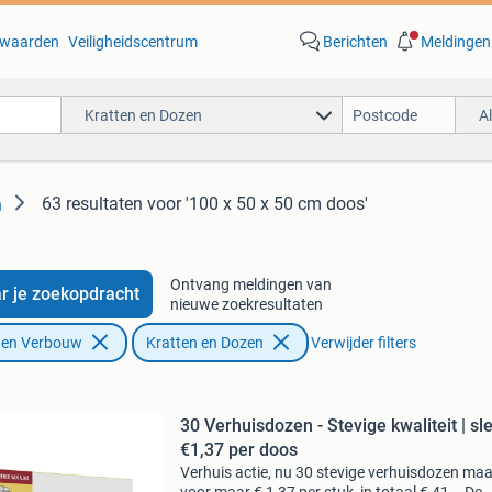
waarden
Veiligheidscentrum
Berichten
Meldingen
Kratten en Dozen
A
63 resultaten
voor '100 x 50 x 50 cm doos'
n
Ontvang meldingen van
r je zoekopdracht
nieuwe zoekresultaten
f en Verbouw
Kratten en Dozen
Verwijder filters
30 Verhuisdozen - Stevige kwaliteit | sl
€1,37 per doos
Verhuis actie, nu 30 stevige verhuisdozen maat