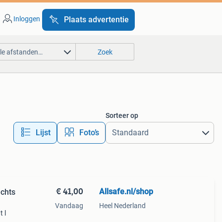
Inloggen
Plaats advertentie
lle afstanden…
Zoek
Sorteer op
Lijst
Foto’s
€ 41,00
Allsafe.nl/shop
echts
Vandaag
Heel Nederland
 l