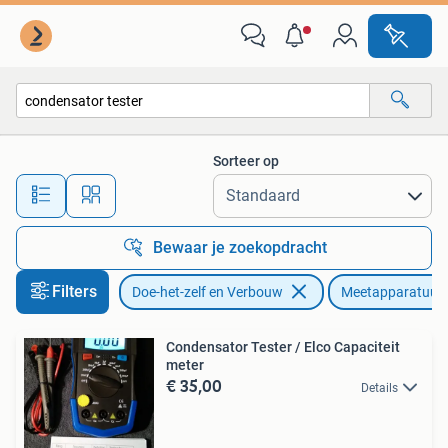
Meetapparatuur
Sorteer op
Alle afstanden…
Bewaar je zoekopdracht
Filters
Doe-het-zelf en Verbouw
Meetapparatuur
Condensator Tester / Elco Capaciteit
meter
€ 35,00
Details