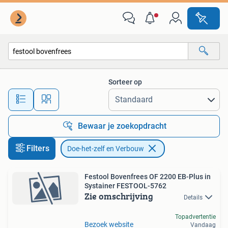
Doe-het-zelf en Verbouw
Sorteer op
Alle afstanden…
Bewaar je zoekopdracht
Filters
Doe-het-zelf en Verbouw
Festool Bovenfrees OF 2200 EB-Plus in
Systainer FESTOOL-5762
Zie omschrijving
Details
Topadvertentie
Bezoek website
Vandaag