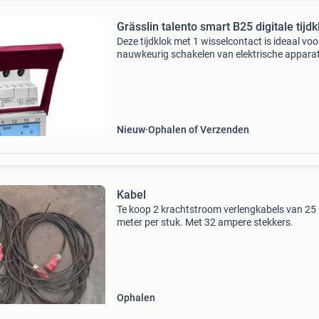
Grässlin talento smart B25 digitale tijdk
Deze tijdklok met 1 wisselcontact is ideaal voo
nauwkeurig schakelen van elektrische appara
buitenverlichting. Zeer eenvoudig te program
via een app op je telefoon. Dat kan geheel dra
Nieuw
Ophalen of Verzenden
Kabel
Te koop 2 krachtstroom verlengkabels van 25
meter per stuk. Met 32 ampere stekkers.
Ophalen