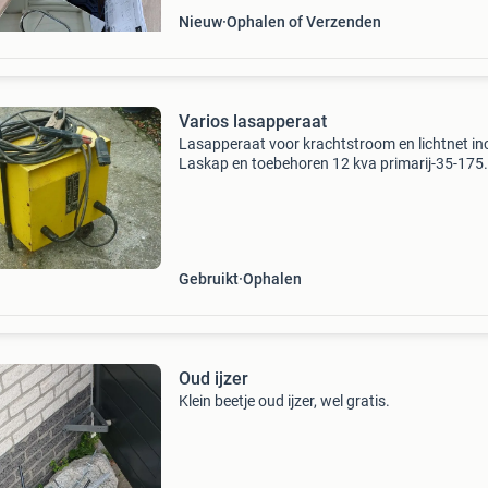
Nieuw
Ophalen of Verzenden
Varios lasapperaat
Lasapperaat voor krachtstroom en lichtnet inc
Laskap en toebehoren 12 kva primarij-35-175
ampere secondarij, met ongeveer 300 verschi
elecrtroden. In goede conditie.
Gebruikt
Ophalen
Oud ijzer
Klein beetje oud ijzer, wel gratis.