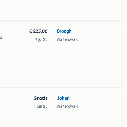
€ 225,00
Droogh
l.
4 jul 26
Wâlterswâld
lende
Gratis
Johan
1 jun 26
Wâlterswâld