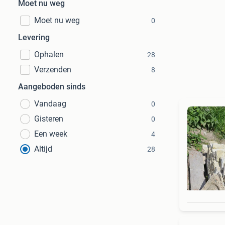
Moet nu weg
Moet nu weg
0
Levering
Ophalen
28
Verzenden
8
Aangeboden sinds
Vandaag
0
Gisteren
0
Een week
4
Altijd
28