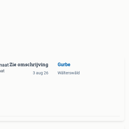
Zie omschrijving
Gurbe
rmaat
aat
3 aug 26
Wâlterswâld