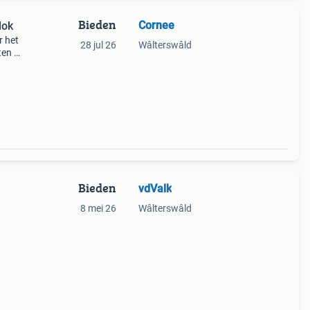
Bieden
Cornee
lok
r het
28 jul 26
Wâlterswâld
ten of
meren
a
Bieden
vdValk
8 mei 26
Wâlterswâld