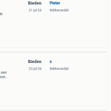
Bieden
Pieter
21 jul 26
Wâlterswâld
de
n van
 van
Bieden
s
23 jul 26
Wâlterswâld
l aan
 zoek
ng
de