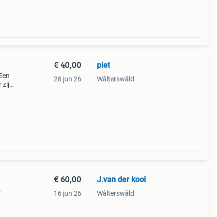
€ 40,00
piet
 Een
28 jun 26
Wâlterswâld
 zijn
5
e doen
€ 60,00
J.van der kooi
.
16 jun 26
Wâlterswâld