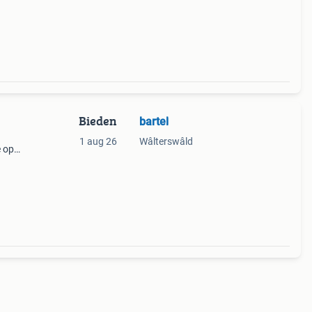
Bieden
bartel
1 aug 26
Wâlterswâld
e op