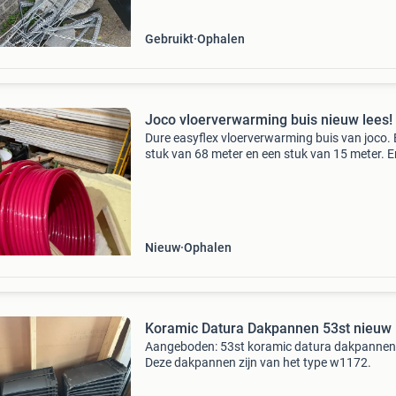
Gebruikt
Ophalen
Joco vloerverwarming buis nieuw lees!
Dure easyflex vloerverwarming buis van joco.
stuk van 68 meter en een stuk van 15 meter. Er
ook buisgeleidebocht aanwezig, 9 stuks voor 
euro´ bij serieuze interresse even een berichtj
Nieuw
Ophalen
Koramic Datura Dakpannen 53st nieuw
Aangeboden: 53st koramic datura dakpannen
Deze dakpannen zijn van het type w1172.