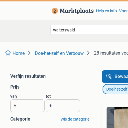
Help en info
Voor
28 resultaten
voo
Home
Doe-het-zelf en Verbouw
Verfijn resultaten
Bewaa
Prijs
Doe-het-zel
van
tot
€
€
Categorie
Wis de categorie