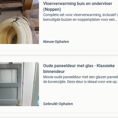
Vloerverwarming buis en ondervloer
(Noppen)
Complete set voor vloerverwarming, inclusief 
benodigde buizen en noppenplaten voor een
efficiënte installatie. Ideaal voor het aanlegge
een nieuwe vloerverwarming of het uitbreiden
een bes
Nieuw
Ophalen
Oude paneeldeur met glas - Klassieke
binnendeur
Mooie oude paneeldeur met een glazen panee
de bovenzijde. Deze deur is ideaal voor wie op
is naar een authentieke en sfeervolle toevoegi
aan een interieur. De deur is gebruikt en heeft 
Gebruikt
Ophalen