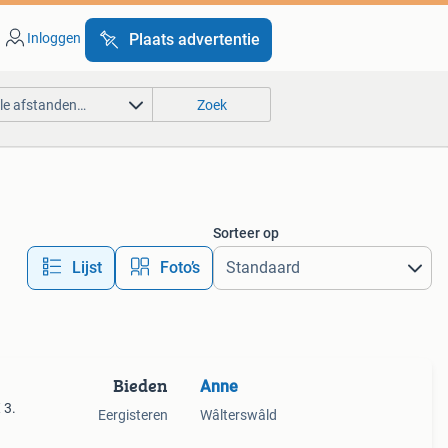
Inloggen
Plaats advertentie
lle afstanden…
Zoek
Sorteer op
Lijst
Foto’s
Bieden
Anne
 3.
Eergisteren
Wâlterswâld