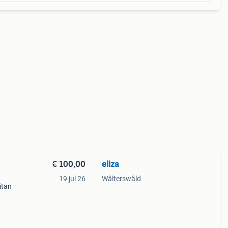
€ 100,00
eliza
19 jul 26
Wâlterswâld
itan