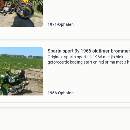
gerust een bericht.
1971
Ophalen
Sparta sport 3v 1966 oldtimer bromme
Originele sparta sport uit 1966 met jlo blok
geforceerde koeling start en rijd prima met 3 
versnelling tuurlijk met gebruikers sporen br
is 60 jaar oud, zit kenteken bij deze brommer e
1966
Ophalen