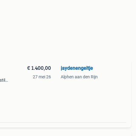
€ 1.400,00
jaydenengeltje
27 mei 26
Alphen aan den Rijn
til
langs