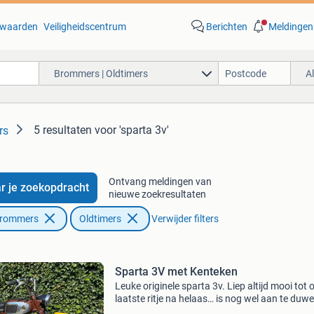
waarden
Veiligheidscentrum
Berichten
Meldingen
Brommers | Oldtimers
A
5 resultaten
voor 'sparta 3v'
rs
Ontvang meldingen van
r je zoekopdracht
nieuwe zoekresultaten
Brommers
Oldtimers
Verwijder filters
Sparta 3V met Kenteken
Leuke originele sparta 3v. Liep altijd mooi tot 
laatste ritje na helaas… is nog wel aan te duwe
Maar loopt niet goed stationair. Vragen stuur