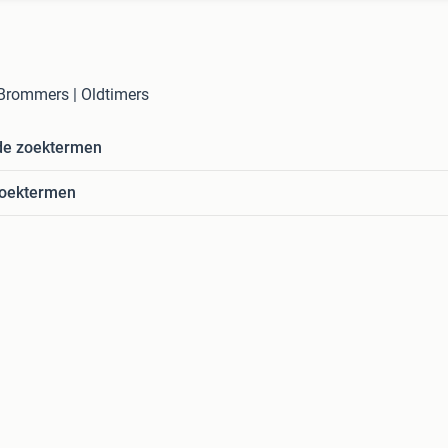
 Brommers | Oldtimers
de zoektermen
zoektermen