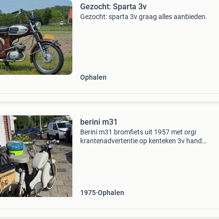
Gezocht: Sparta 3v
Gezocht: sparta 3v graag alles aanbieden.
Ophalen
berini m31
Berini m31 bromfiets uit 1957 met orgi
krantenadvertentie op kenteken 3v hand
schakeling bromfiets is ongeveer 10 jaar gele
gerestaureerd al het zwarte is origineel het grij
toen opnieuw gespo
1975
Ophalen