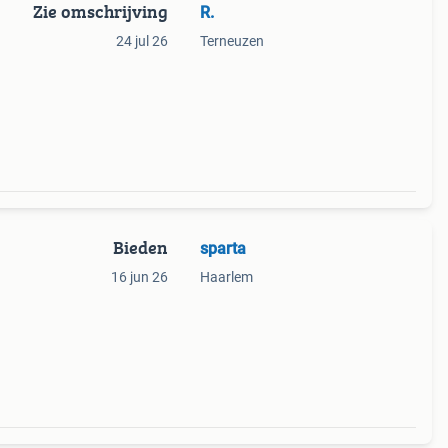
Zie omschrijving
R.
24 jul 26
Terneuzen
Bieden
sparta
16 jun 26
Haarlem
den
ze is