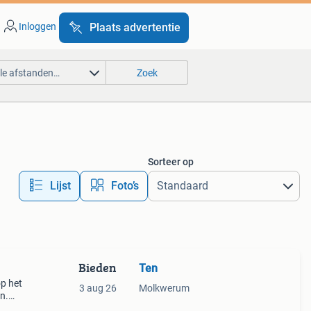
Inloggen
Plaats advertentie
lle afstanden…
Zoek
Sorteer op
Lijst
Foto’s
Bieden
Ten
op het
3 aug 26
Molkwerum
n.