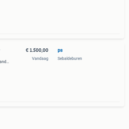
€ 1.500,00
ps
r
Vandaag
Sebaldeburen
hand
ommer
n in o