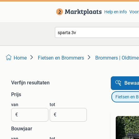
Help en info
Voor
Home
Fietsen en Brommers
Brommers | Oldtime
Verfijn resultaten
Bewaa
Prijs
Fietsen en 
van
tot
€
€
Bouwjaar
van
tot