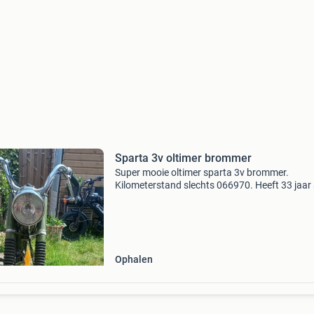
Sparta 3v oltimer brommer
Super mooie oltimer sparta 3v brommer.
Kilometerstand slechts 066970. Heeft 33 jaar s
gestaan in de schuur, mijn zoon heeft hem on
opgeknapt en de brommer is inmiddels weer
rijdend. Zonder ken
Ophalen