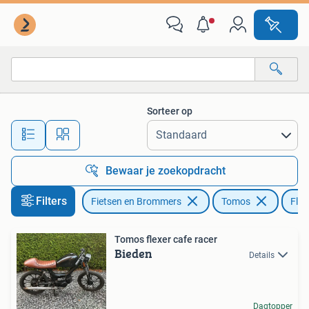
Brommers | Tomos
Sorteer op
Alle afstanden…
Bewaar je zoekopdracht
Filters
Fietsen en Brommers
Tomos
Flex
Tomos flexer cafe racer
Bieden
Details
Dagtopper