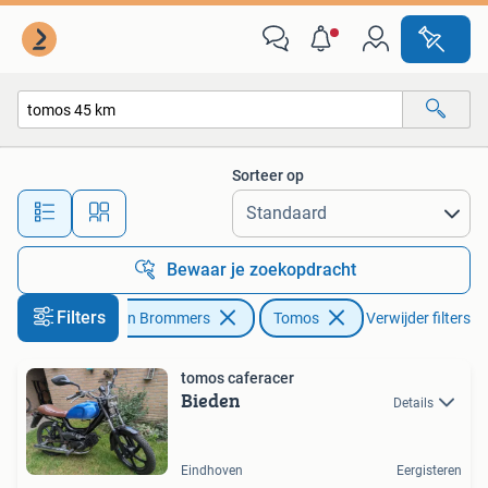
Brommers | Tomos
Sorteer op
Alle afstanden…
Bewaar je zoekopdracht
Filters
Fietsen en Brommers
Tomos
Verwijder filters
tomos caferacer
Bieden
Details
Eindhoven
Eergisteren