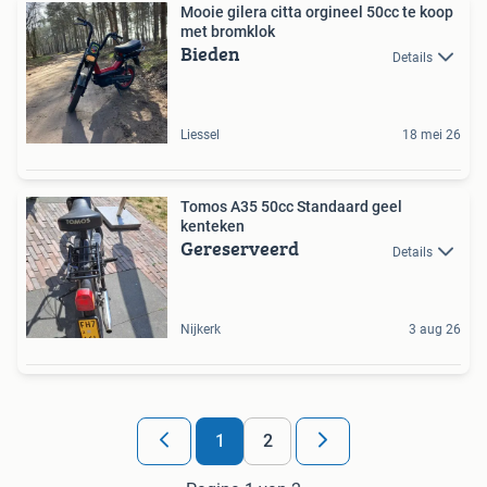
Mooie gilera citta orgineel 50cc te koop
met bromklok
Bieden
Details
Liessel
18 mei 26
Tomos A35 50cc Standaard geel
kenteken
Gereserveerd
Details
Nijkerk
3 aug 26
1
2