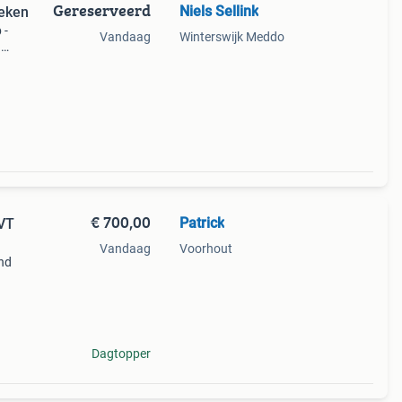
Gereserveerd
Niels Sellink
teken
 -
Vandaag
Winterswijk Meddo
g
m/h
€ 700,00
Patrick
MVT
Vandaag
Voorhout
end
en 2k
 Het
Dagtopper