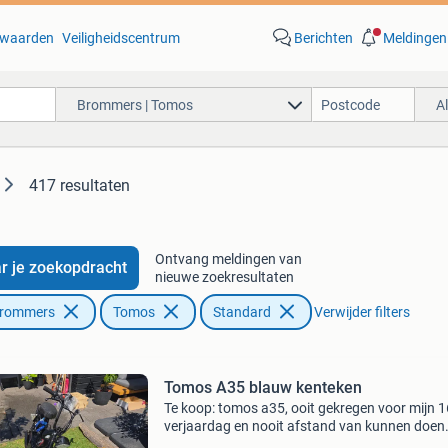
waarden
Veiligheidscentrum
Berichten
Meldingen
Brommers | Tomos
A
417 resultaten
Ontvang meldingen van
r je zoekopdracht
nieuwe zoekresultaten
Brommers
Tomos
Standard
Verwijder filters
Tomos A35 blauw kenteken
Te koop: tomos a35, ooit gekregen voor mijn 
verjaardag en nooit afstand van kunnen doen
Helaas heeft hierdoor de tijd wel wat sporen