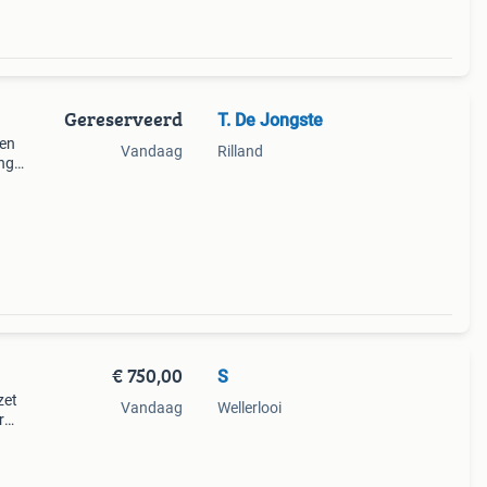
Gereserveerd
T. De Jongste
een
Vandaag
Rilland
ing
ed en
actslo
€ 750,00
S
zet
Vandaag
Wellerlooi
r