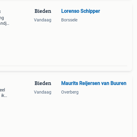
Bieden
Lorenso Schipper
c
ing
Vandaag
Borssele
andje
ateur
Bieden
Maurits Reijersen van Buuren
eel
Vandaag
Overberg
 ik
jn
l