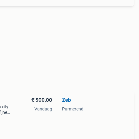
€ 500,00
Zeb
xxity
Vandaag
Purmerend
ijne,
er