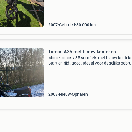
achtergelaten. Tomos draait nogsteeds als ee
zonnetje. Wel wa
2007
Gebruikt
30.000
km
Tomos A35 met blauw kenteken
Mooie tomos a35 snorfiets met blauw kenteke
Start en rijdt goed. Ideaal voor dagelijks gebru
als hobbyproject. Met blauwkenten.
2008
Nieuw
Ophalen