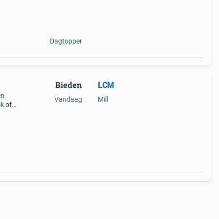
n
Dagtopper
Bieden
LCM
n.
Vandaag
Mill
ik of