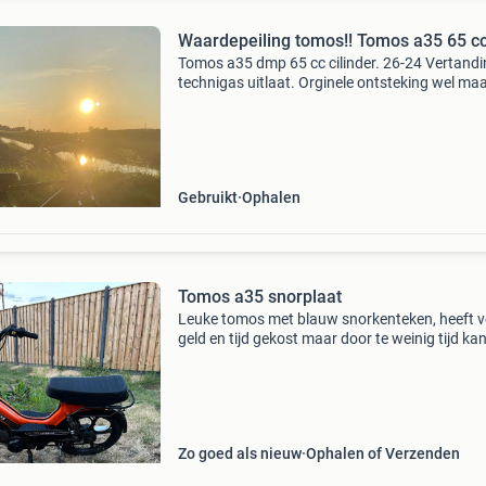
Waardepeiling tomos!! Tomos a35 65 c
Tomos a35 dmp 65 cc cilinder. 26-24 Vertand
technigas uitlaat. Orginele ontsteking wel ma
geleden nieuw erop gezet. Orginele 1 en 2de
versnelling wel nieuwe segmenten 17,5 carbur
met powe
Gebruikt
Ophalen
Tomos a35 snorplaat
Leuke tomos met blauw snorkenteken, heeft v
geld en tijd gekost maar door te weinig tijd kan
helaas niet zelf de .. Op de i zetten. + Punten zi
nieuwe lak uitlaat caberateur gereviseerd zade
Zo goed als nieuw
Ophalen of Verzenden