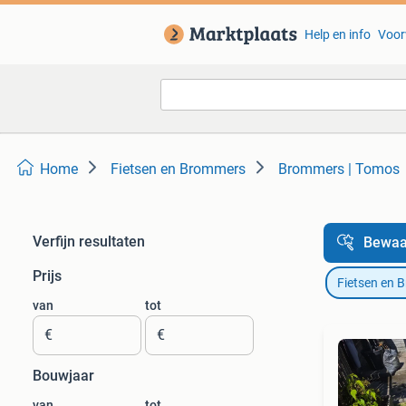
Help en info
Voor
Home
Fietsen en Brommers
Brommers | Tomos
Verfijn resultaten
Bewaa
Prijs
Fietsen en 
van
tot
€
€
Bouwjaar
van
tot