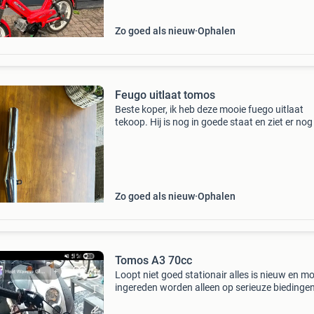
Zo goed als nieuw
Ophalen
Feugo uitlaat tomos
Beste koper, ik heb deze mooie fuego uitlaat
tekoop. Hij is nog in goede staat en ziet er no
uit. Zoals u ziet is het de grome uitvoering. Vo
vragen kunt u gerust een berichtje sturen
Zo goed als nieuw
Ophalen
Tomos A3 70cc
Loopt niet goed stationair alles is nieuw en m
ingereden worden alleen op serieuze biedinge
word gereageerd op te halen in zoetermeer is 
blauw kenteken zadel nieuw cilinder nieuw uit