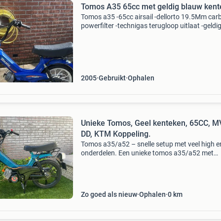
Tomos A35 65cc met geldig blauw ken
Tomos a35 -65cc airsail -dellorto 19.5Mm carb
powerfilter -technigas terugloop uitlaat -geldi
blauwkenteken -loopt goed -topsnelheid 65 k
2005
Gebruikt
Ophalen
Unieke Tomos, Geel kenteken, 65CC, 
DD, KTM Koppeling.
Tomos a35/a52 – snelle setup met veel high 
onderdelen. Een unieke tomos a35/a52 met
custom lakwerk gecoat met een cobalt candy 
lak. Het betreft een mooie en krachtige setup.
blok is in o
Zo goed als nieuw
Ophalen
0
km