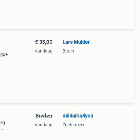
€ 35,00
Lars Mulder
Vandaag
Buren
g goed
or
Bieden
militairia4you
oeg
Vandaag
Zoetermeer
n
op
laat