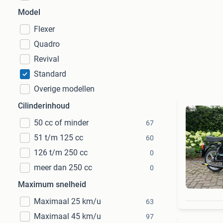
Model
Flexer
Quadro
Revival
Standard
Overige modellen
Cilinderinhoud
50 cc of minder
67
51 t/m 125 cc
60
126 t/m 250 cc
0
meer dan 250 cc
0
Maximum snelheid
Maximaal 25 km/u
63
Maximaal 45 km/u
97