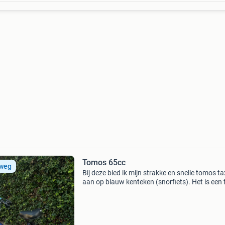
Tomos 65cc
 weg
Bij deze bied ik mijn strakke en snelle tomos ta
aan op blauw kenteken (snorfiets). Het is een f
donkerblauwe 2-takt die dankzij de 65cc cilind
zeer fel optrekt en lekker vlot doorrijdt. B