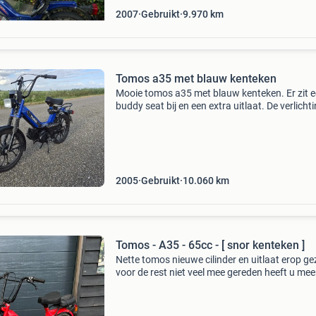
2007
Gebruikt
9.970
km
Tomos a35 met blauw kenteken
Mooie tomos a35 met blauw kenteken. Er zit 
buddy seat bij en een extra uitlaat. De verlicht
werkt net zoals de tuuter. Remmen werken go
banden zijn zo goed als nieuw. Er zit een cont
2005
Gebruikt
10.060
km
Tomos - A35 - 65cc - [ snor kenteken ]
Nette tomos nieuwe cilinder en uitlaat erop ge
voor de rest niet veel mee gereden heeft u mee
vragen?stuur gerust een berichtje,