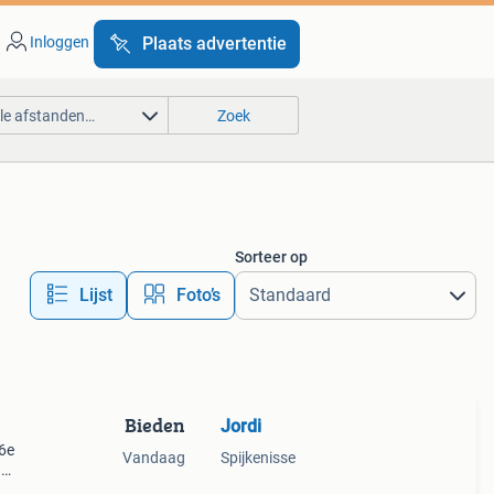
Inloggen
Plaats advertentie
lle afstanden…
Zoek
Sorteer op
Lijst
Foto’s
Bieden
Jordi
16e
Vandaag
Spijkenisse
.