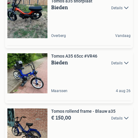
Tomos a35 snorplaat
Bieden
Details
Overberg
Vandaag
Tomos A35 65cc #VR46
Bieden
Details
Maarssen
4 aug 26
Tomos rollend frame - Blauw a35
€ 150,00
Details