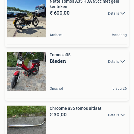
Nette Tomos A35 HDA 65cc met geel
kenteken
€ 600,00
Details
Arnhem
Vandaag
Tomos a35
Bieden
Details
Oirschot
5 aug 26
Chroome a35 tomos uitlaat
€ 30,00
Details