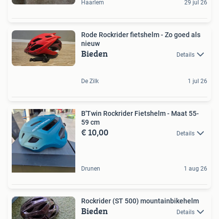
Haarlem
29 jul 26
Rode Rockrider fietshelm - Zo goed als
nieuw
Bieden
Details
De Zilk
1 jul 26
B'Twin Rockrider Fietshelm - Maat 55-
59 cm
€ 10,00
Details
Drunen
1 aug 26
Rockrider (ST 500) mountainbikehelm
Bieden
Details