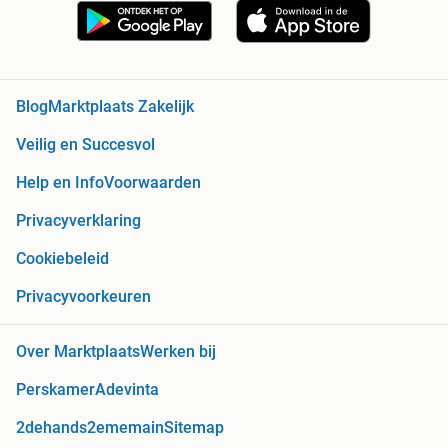
Blog
Marktplaats Zakelijk
Veilig en Succesvol
Help en Info
Voorwaarden
Privacyverklaring
Cookiebeleid
Privacyvoorkeuren
Over Marktplaats
Werken bij
Perskamer
Adevinta
2dehands
2ememain
Sitemap