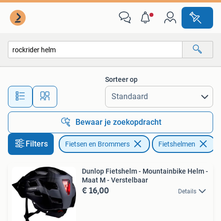
Fietsaccessoires | Fietshelmen
Sorteer op
Alle afstanden…
Bewaar je zoekopdracht
Filters
Fietsen en Brommers
Fietshelmen
V
Dunlop Fietshelm - Mountainbike Helm -
Maat M - Verstelbaar
€ 16,00
Details