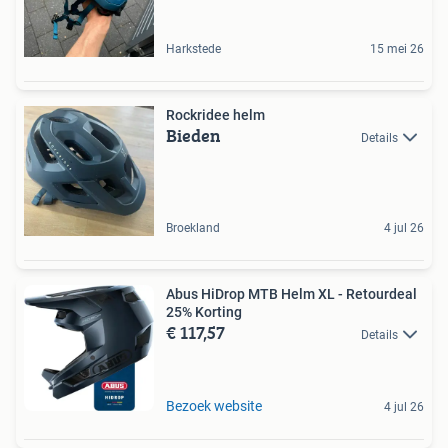
Harkstede
15 mei 26
Rockridee helm
Bieden
Details
Broekland
4 jul 26
Abus HiDrop MTB Helm XL - Retourdeal
25% Korting
€ 117,57
Details
Bezoek website
4 jul 26