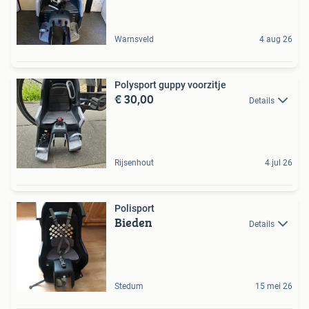
Warnsveld
4 aug 26
Polysport guppy voorzitje
€ 30,00
Details
Rijsenhout
4 jul 26
Polisport
Bieden
Details
Stedum
15 mei 26