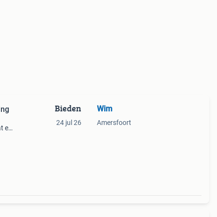
Bieden
Wim
ing
24 jul 26
Amersfoort
at en
 de