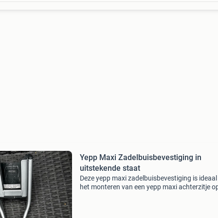
Yepp Maxi Zadelbuisbevestiging in
uitstekende staat
Deze yepp maxi zadelbuisbevestiging is ideaal
het monteren van een yepp maxi achterzitje o
fietsen zonder bagagedrager. Het systeem is
eenvoudig te installeren en zorgt voor een veil
stabi