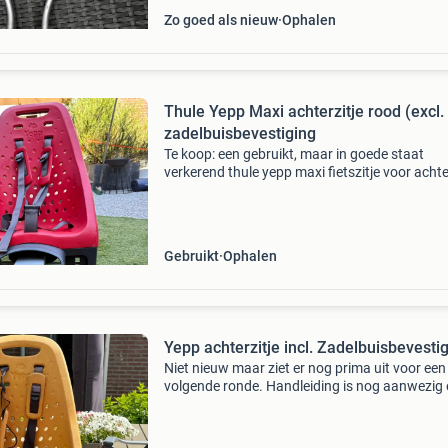
Zo goed als nieuw
Ophalen
Thule Yepp Maxi achterzitje rood (excl.
zadelbuisbevestiging
Te koop: een gebruikt, maar in goede staat
verkerend thule yepp maxi fietszitje voor acht
in de kleur rood, zadelbuis bevestiging. Let op:
bevestiging voor aan de zadelbuis, zoals te zi
d
Gebruikt
Ophalen
Yepp achterzitje incl. Zadelbuisbevesti
Niet nieuw maar ziet er nog prima uit voor een
volgende ronde. Handleiding is nog aanwezig 
verder helemaal compleet. Zelfs het sleuteltje
het stoeltje niet weggehaald kan worden is er