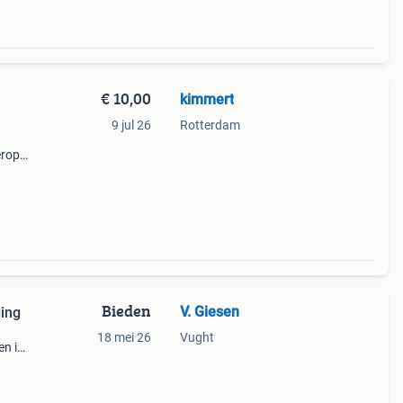
€ 10,00
kimmert
9 jul 26
Rotterdam
erop,
 de
en op
Bieden
V. Giesen
ging
18 mei 26
Vught
en is
 zodat
 nog