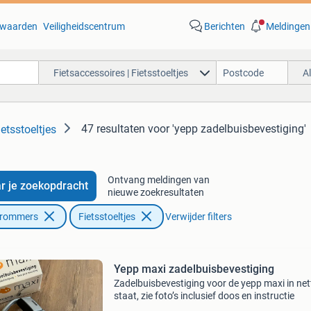
waarden
Veiligheidscentrum
Berichten
Meldingen
Fietsaccessoires | Fietsstoeltjes
A
47 resultaten
voor 'yepp zadelbuisbevestiging'
ietsstoeltjes
Ontvang meldingen van
r je zoekopdracht
nieuwe zoekresultaten
Brommers
Fietsstoeltjes
Verwijder filters
Yepp maxi zadelbuisbevestiging
Zadelbuisbevestiging voor de yepp maxi in net
staat, zie foto’s inclusief doos en instructie