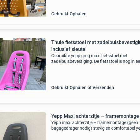
Gebruikt
Ophalen
Thule fietsstoel met zadelbuisbevestig
inclusief sleutel
Gebruikte yepp gmg maxi fietsstoel met
zadelbuisbevestiging. De fietsstoel is nog in e
hele nette staat. Geschikt voor montage acht
de fiets. Inclusief sleutel om het stoeltje op slo
zetten.
Gebruikt
Ophalen of Verzenden
Yepp Maxi achterzitje – framemontage
Yepp maxi achterzitje – framemontage (geen
bagagedrager nodig) stevig en comfortabel y
maxi achterzitje te koop. Ideaal om je kindje vei
en comfortabel mee te nemen op de fiets. Dit i