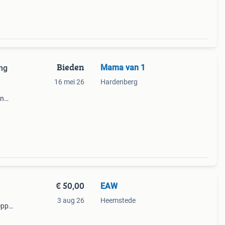
Bieden
Mama van 1
ing
16 mei 26
Hardenberg
en
erop
t te
€ 50,00
EAW
3 aug 26
Heemstede
epp
lig
s de