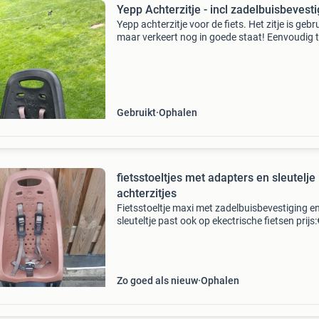
Yepp Achterzitje - incl zadelbuisbeve
Yepp achterzitje voor de fiets. Het zitje is gebru
maar verkeert nog in goede staat! Eenvoudig 
monteren met de zadelbuisbevestiging. Inclus
voetsteuntjes en veiligheidsgordel.
Gebruikt
Ophalen
fietsstoeltjes met adapters en sleutelje
achterzitjes
Fietsstoeltje maxi met zadelbuisbevestiging e
sleuteltje past ook op ekectrische fietsen prijs
yepp maxi met bagagedrager bevestiging en
sleuteltje prijs:€50 yepp junior met bagagedra
Zo goed als nieuw
Ophalen