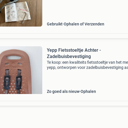
Gebruikt
Ophalen of Verzenden
Yepp Fietsstoeltje Achter -
Zadelbuisbevestiging
Te koop: een kwaliteits fietsstoeltje van het m
yepp, ontworpen voor zadelbuisbevestiging a
achterzijde van de fiets. Het stoeltje is in zeer
staat, nauwelijks gebruikt en wij zijn de ee
Zo goed als nieuw
Ophalen