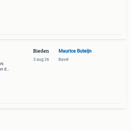
Bieden
Maurice Buteijn
3 aug 26
Bavel
erk
an de
 goede