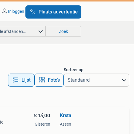
Inloggen
Plaats advertentie
lle afstanden…
Zoek
Sorteer op
Lijst
Foto’s
€ 15,00
Krstn
te
Gisteren
Assen