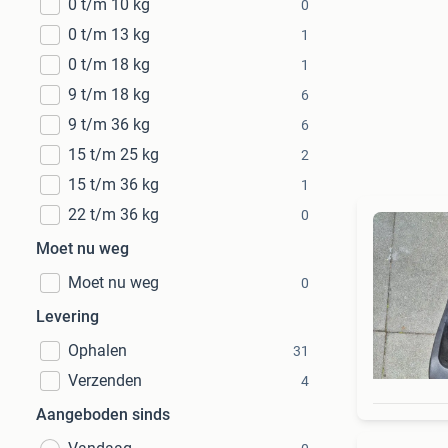
0 t/m 10 kg
0
0 t/m 13 kg
1
0 t/m 18 kg
1
9 t/m 18 kg
6
9 t/m 36 kg
6
15 t/m 25 kg
2
15 t/m 36 kg
1
22 t/m 36 kg
0
Moet nu weg
Moet nu weg
0
Levering
Ophalen
31
Verzenden
4
Aangeboden sinds