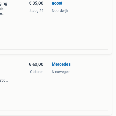
€ 35,00
aoost
stiging
ikt,
4 aug 26
Noordwijk
te
ief
€ 40,00
Mercedes
Gisteren
Nieuwegein
n
:€50
ge