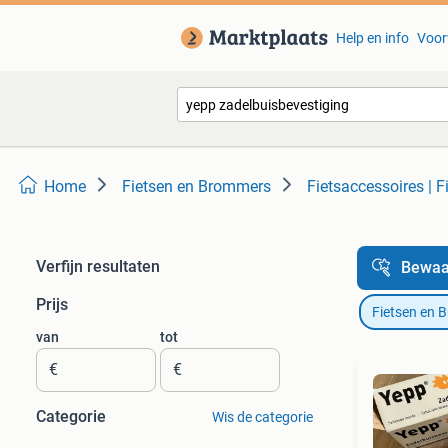
Help en info
Voor
Home
Fietsen en Brommers
Fietsaccessoires | F
Verfijn resultaten
Bewaa
Prijs
Fietsen en 
van
tot
€
€
Categorie
Wis de categorie