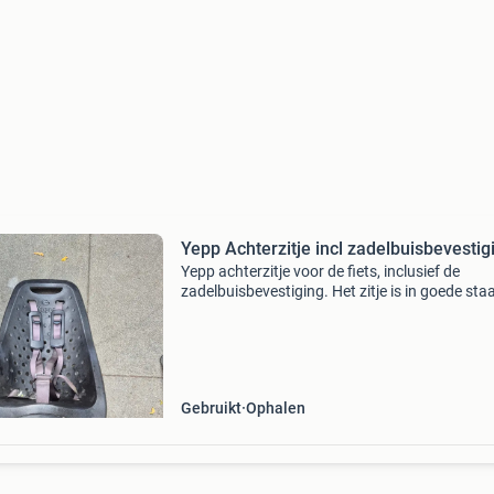
Yepp Achterzitje incl zadelbuisbevestig
Yepp achterzitje voor de fiets, inclusief de
zadelbuisbevestiging. Het zitje is in goede sta
klaar voor een volgende ronde. Lichte
gebruikssporen zijn aanwezig, zoals te zien op
foto&#39;s
Gebruikt
Ophalen