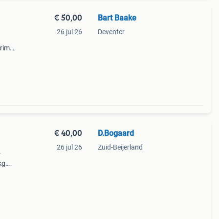
€ 50,00
Bart Baake
26 jul 26
Deventer
Prima
€ 40,00
D.Bogaard
26 jul 26
Zuid-Beijerland
r
kg