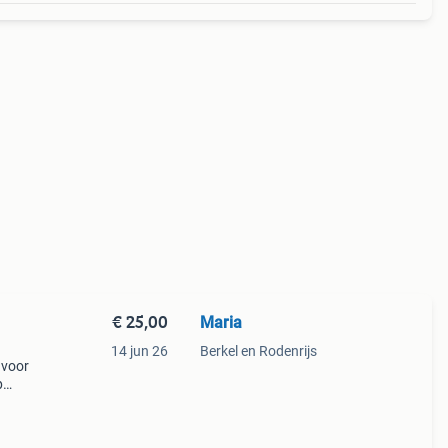
€ 25,00
Maria
14 jun 26
Berkel en Rodenrijs
 voor
p
ige en