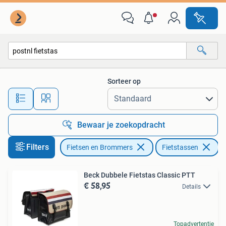
Fietsaccessoires | Fietstassen
Sorteer op
Alle afstanden…
Bewaar je zoekopdracht
Filters
Fietsen en Brommers
Fietstassen
Ve
Beck Dubbele Fietstas Classic PTT
€ 58,95
Details
Topadvertentie