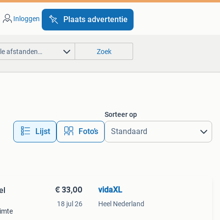
Inloggen
Plaats advertentie
lle afstanden…
Zoek
Sorteer op
Lijst
Foto’s
€ 33,00
vidaXL
el
18 jul 26
Heel Nederland
uimte