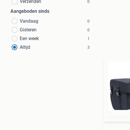
Verzenden
0
Aangeboden sinds
Vandaag
0
Gisteren
0
Een week
1
Altijd
3