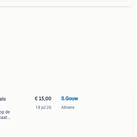
€ 15,00
S.Gouw
als
18 jul 26
Almere
 op de
taat.
 uw