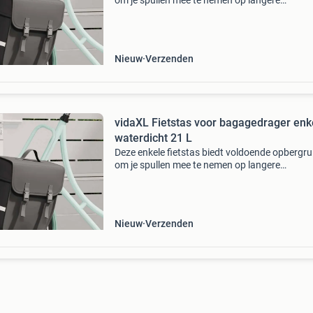
om je spullen mee te nemen op langere
fietstochten. Deze fietstas is gemaakt van 60
polyester en is waterdicht, duurzaam en makke
schoon te make
Nieuw
Verzenden
vidaXL Fietstas voor bagagedrager enk
waterdicht 21 L
Deze enkele fietstas biedt voldoende opbergr
om je spullen mee te nemen op langere
fietstochten. Deze fietstas is gemaakt van 60
polyester en is waterdicht, duurzaam en makke
schoon te make
Nieuw
Verzenden