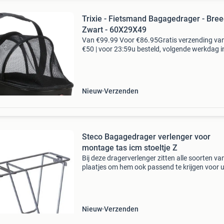
Trixie - Fietsmand Bagagedrager - Bree
Zwart - 60X29X49
Van €99.99 Voor €86.95Gratis verzending va
€50 | voor 23:59u besteld, volgende werkdag i
voordelen gratis verzending vanaf € 50,-* voor
23:59 besteld, volgende werkdag in
Nieuw
Verzenden
Steco Bagagedrager verlenger voor
montage tas icm stoeltje Z
Bij deze dragerverlenger zitten alle soorten va
plaatjes om hem ook passend te krijgen voor 
bagagedrager. Let op, de bagagedrager verle
is niet geschikt voor elektrische fietsen met ee
accu i
Nieuw
Verzenden