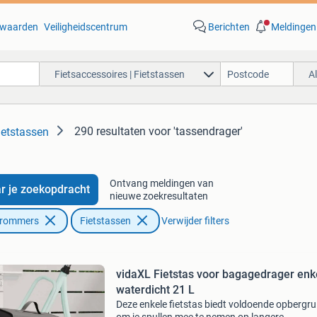
waarden
Veiligheidscentrum
Berichten
Meldingen
Fietsaccessoires | Fietstassen
A
290 resultaten
voor 'tassendrager'
ietstassen
Ontvang meldingen van
r je zoekopdracht
nieuwe zoekresultaten
Brommers
Fietstassen
Verwijder filters
vidaXL Fietstas voor bagagedrager enk
waterdicht 21 L
Deze enkele fietstas biedt voldoende opbergr