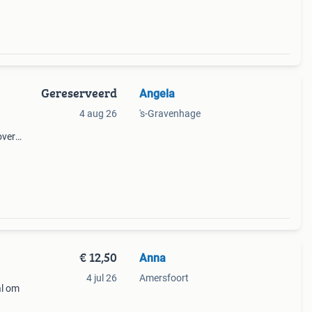
Gereserveerd
Angela
4 aug 26
's-Gravenhage
over
Op te
€ 12,50
Anna
4 jul 26
Amersfoort
al om