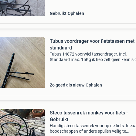
Gebruikt
Ophalen
Tubus voordrager voor fietstassen met
standaard
Tubus 14872 voorwiel tassendrager. Incl.
Standaard max. 15Kg ik heb zelf geen kennis 
het product, ik help een buurvrouw opruimen. 
halen op leidsestraatweg 15 in den haag.
Zo goed als nieuw
Ophalen
Steco tassenrek monkey voor fiets -
Gebruikt
Handig steco tassenrek voor op de fiets. Idea
boodschappen of andere spullen veilig te