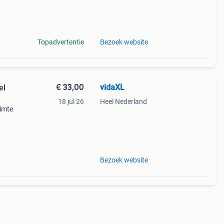
0d
lijk
Topadvertentie
Bezoek website
€ 33,00
vidaXL
el
18 jul 26
Heel Nederland
uimte
0d
lijk
Bezoek website