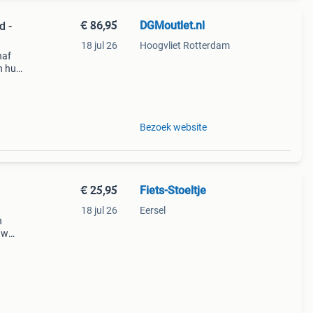
€ 86,95
DGMoutlet.nl
d -
18 jul 26
Hoogvliet Rotterdam
naf
n huis
Bezoek website
€ 25,95
Fiets-Stoeltje
18 jul 26
Eersel
n
uw
nger
n