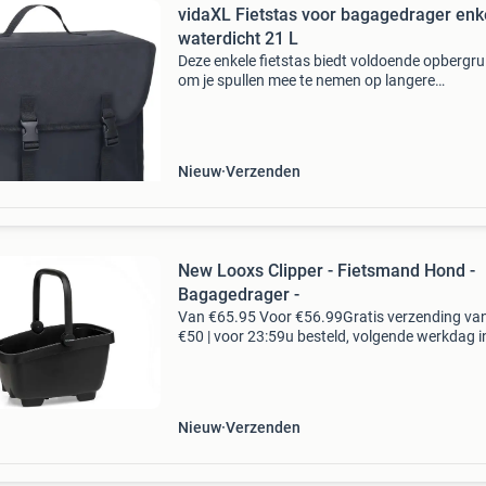
vidaXL Fietstas voor bagagedrager enk
waterdicht 21 L
Deze enkele fietstas biedt voldoende opbergr
om je spullen mee te nemen op langere
fietstochten. Deze fietstas is gemaakt van 60
polyester en is waterdicht, duurzaam en
gemakkelijk schoon te ma
Nieuw
Verzenden
New Looxs Clipper - Fietsmand Hond -
Bagagedrager -
Van €65.95 Voor €56.99Gratis verzending va
€50 | voor 23:59u besteld, volgende werkdag i
voordelen gratis verzending vanaf € 50,-* voor
23:59 besteld, volgende werkdag in
Nieuw
Verzenden