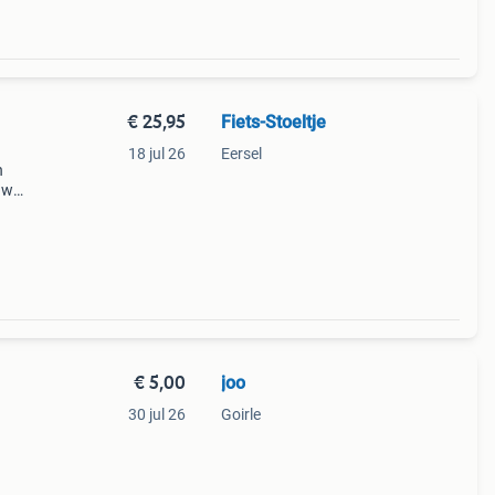
€ 25,95
Fiets-Stoeltje
18 jul 26
Eersel
n
uw
nger
n
€ 5,00
joo
30 jul 26
Goirle