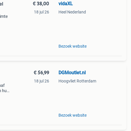
€ 38,00
vidaXL
el
18 jul 26
Heel Nederland
uimte
0d
Bezoek website
€ 56,99
DGMoutlet.nl
18 jul 26
Hoogvliet Rotterdam
naf
n huis
Bezoek website