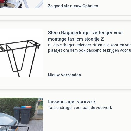
Zo goed als nieuw
Ophalen
Steco Bagagedrager verlenger voor
montage tas icm stoeltje Z
Bij deze dragerverlenger zitten alle soorten va
plaatjes om hem ook passend te krijgen voor 
bagagedrager. Let op, de bagagedrager verle
is niet geschikt voor elektrische fietsen met ee
accu i
Nieuw
Verzenden
tassendrager voorvork
Tassendrager voor aan de voorvork