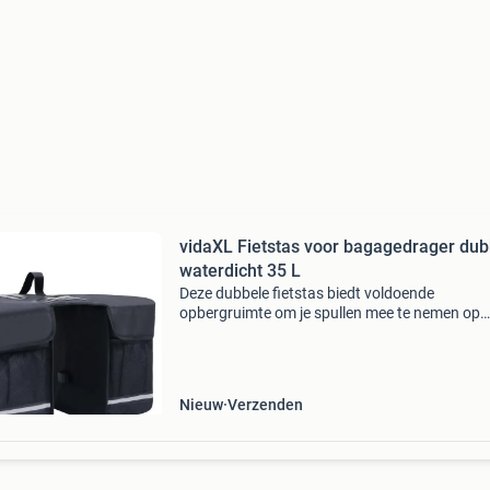
vidaXL Fietstas voor bagagedrager dub
waterdicht 35 L
Deze dubbele fietstas biedt voldoende
opbergruimte om je spullen mee te nemen op
langere fietstochten. Deze fietstas is gemaakt
600d polyester en is waterdicht, duurzaam en
makkelijk schoon te mak
Nieuw
Verzenden