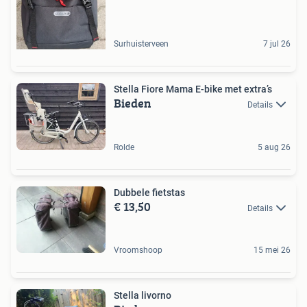
Surhuisterveen
7 jul 26
Stella Fiore Mama E-bike met extra’s
Bieden
Details
Rolde
5 aug 26
Dubbele fietstas
€ 13,50
Details
Vroomshoop
15 mei 26
Stella livorno