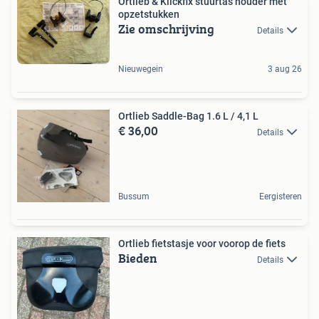
Ortlieb & Klickfix stuurtas houder met
opzetstukken
Zie omschrijving
Details
Nieuwegein
3 aug 26
Ortlieb Saddle-Bag 1.6 L / 4,1 L
€ 36,00
Details
Bussum
Eergisteren
Ortlieb fietstasje voor voorop de fiets
Bieden
Details