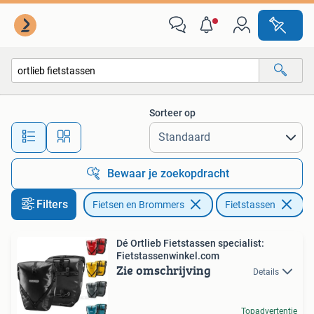
Fietsaccessoires | Fietstassen
Sorteer op
Alle afstanden…
Bewaar je zoekopdracht
Filters
Fietsen en Brommers
Fietstassen
Ve
Dé Ortlieb Fietstassen specialist:
Fietstassenwinkel.com
Zie omschrijving
Details
Topadvertentie