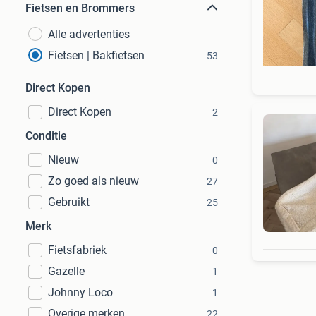
Fietsen en Brommers
Alle advertenties
Fietsen | Bakfietsen
53
Direct Kopen
Direct Kopen
2
Conditie
Nieuw
0
Zo goed als nieuw
27
Gebruikt
25
Merk
Fietsfabriek
0
Gazelle
1
Johnny Loco
1
Overige merken
22