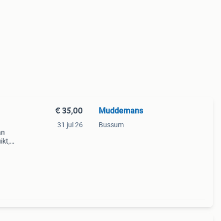
€ 35,00
Muddemans
31 jul 26
Bussum
an
ikt,
ns