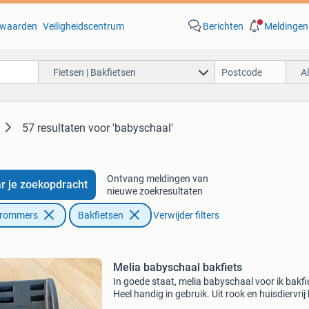
waarden
Veiligheidscentrum
Berichten
Meldingen
Fietsen | Bakfietsen
A
57 resultaten
voor 'babyschaal'
Ontvang meldingen van
r je zoekopdracht
nieuwe zoekresultaten
Brommers
Bakfietsen
Verwijder filters
Melia babyschaal bakfiets
In goede staat, melia babyschaal voor ik bakfi
Heel handig in gebruik. Uit rook en huisdiervrij 