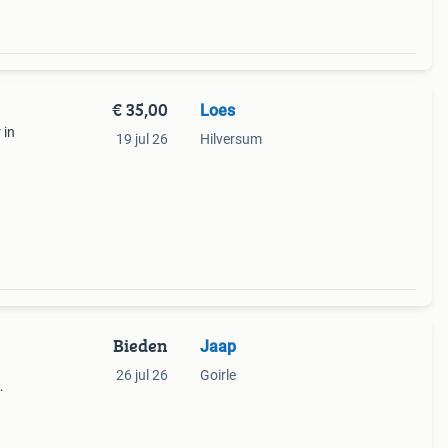
€ 35,00
Loes
 in
19 jul 26
Hilversum
t
Bieden
Jaap
)
26 jul 26
Goirle
j opa
tube