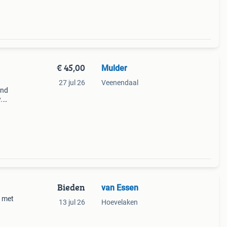
€ 45,00
Mulder
27 jul 26
Veenendaal
and
.
een en
Bieden
van Essen
t met
13 jul 26
Hoevelaken