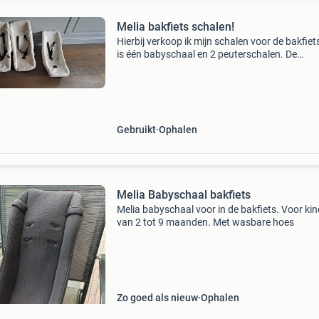
Melia bakfiets schalen!
Hierbij verkoop ik mijn schalen voor de bakfiets
is één babyschaal en 2 peuterschalen. De
babyschaal is geschikt voor baby&#39;s van 
maanden tot ongeveer 9 maanden. De
peuterschalen zijn ges
Gebruikt
Ophalen
Melia Babyschaal bakfiets
Melia babyschaal voor in de bakfiets. Voor ki
van 2 tot 9 maanden. Met wasbare hoes
Zo goed als nieuw
Ophalen