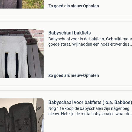
Zo goed als nieuw
Ophalen
Babyschaal bakfiets
Babyschaal voor in de bakfiets. Gebruikt maar
goede staat. Wij hadden een hoes erover dus
weinig schaden/ geen vlekken in schapenvach
bekleding. Wel in de gordels, maar deze zijn
makkelijk schoon
Zo goed als nieuw
Ophalen
Babyschaal voor bakfiets ( o.a. Babboe
Nog 1 te koop de babyschalen zijn nagenoeg
nieuw. Het zijn de melia babyschalen waar de
kinderen comfortabel en veilig in zitten. Zijn bi
en oma gebruikt in de babboe curve e. Op you
staat ee