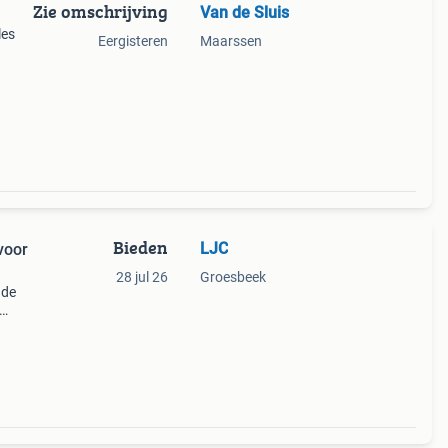
Zie omschrijving
Van de Sluis
les
Eergisteren
Maarssen
n
Bieden
LJC
voor
28 jul 26
Groesbeek
 de
 goede