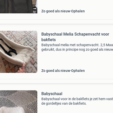
Zo goed als nieuw
Ophalen
Babyschaal Melia Schapenvacht voor
bakfiets
Babyschaal melia met schapenvacht. 2,5 Ma
gebruikt, dus in principe nog zo goed als nieuw
Hadden tijdelijk van vrienden een bakfiets te l
zo konden we onze kleine ideaal vervoeren.
Nieuwprij
Zo goed als nieuw
Ophalen
Babyschaal
Babyschaal voor in de bakfiets je zet hem vas
de gordeltjes van de bakfiets.