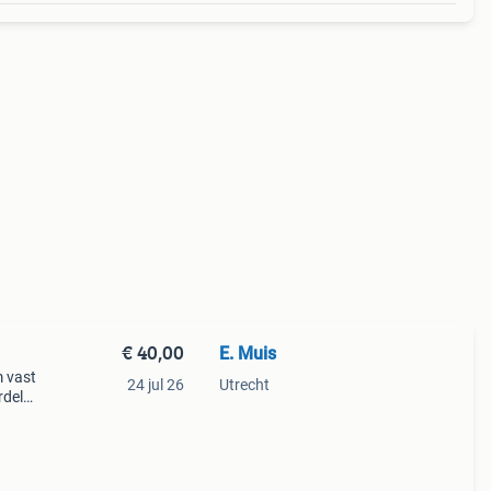
€ 40,00
E. Muis
m vast
24 jul 26
Utrecht
rdels
t
ts