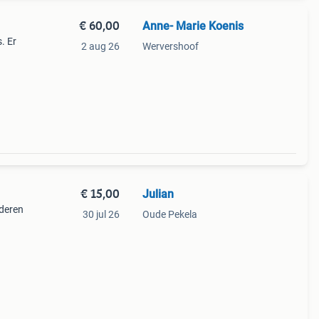
€ 60,00
Anne- Marie Koenis
. Er
2 aug 26
Wervershoof
3
€ 15,00
Julian
nderen
30 jul 26
Oude Pekela