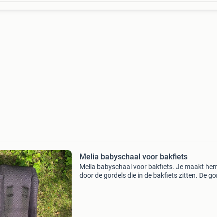
Melia babyschaal voor bakfiets
Melia babyschaal voor bakfiets. Je maakt he
door de gordels die in de bakfiets zitten. De go
steekt je door de schaal, daarmee zet je ook he
kind vast. Gebruikt op een urban arrow bakfie