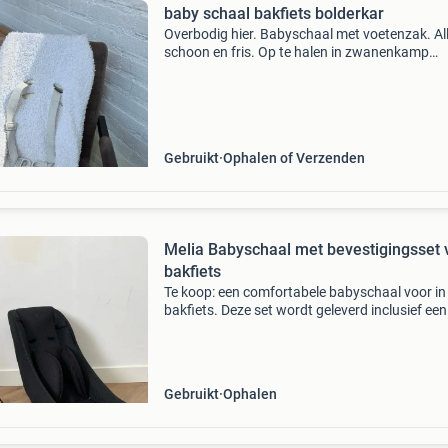
baby schaal bakfiets bolderkar
Overbodig hier. Babyschaal met voetenzak. Al
schoon en fris. Op te halen in zwanenkamp
maarssenbroek t.e.a.b verzenden eigen koste
alleen via post.nl
Gebruikt
Ophalen of Verzenden
Melia Babyschaal met bevestigingsset 
bakfiets
Te koop: een comfortabele babyschaal voor in
bakfiets. Deze set wordt geleverd inclusief een
handige bevestigingsset. De babyschaal is in
staat en klaar voor een tweede ronde.
Gebruikt
Ophalen