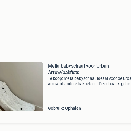
Melia babyschaal voor Urban
Arrow/bakfiets
Te koop: melia babyschaal, ideaal voor de urb
arrow of andere bakfietsen. De schaal is gebru
maar verkeert nog in goede staat en biedt een
veilige en comfortabele plek voor je baby tijde
fiets
Gebruikt
Ophalen