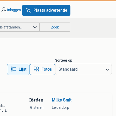
Inloggen
Plaats advertentie
lle afstanden…
Zoek
Sorteer op
Lijst
Foto’s
Bieden
Mijke Smit
ets.
Gisteren
Leiderdorp
huis.