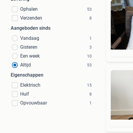
Ophalen
53
Verzenden
8
Aangeboden sinds
Vandaag
1
Gisteren
3
Een week
10
Altijd
53
Eigenschappen
Elektrisch
15
Huif
8
Opvouwbaar
1