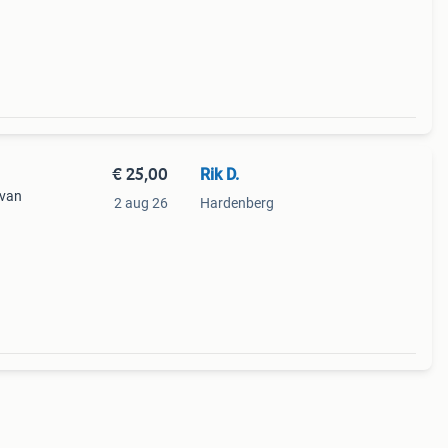
€ 25,00
Rik D.
 van
2 aug 26
Hardenberg