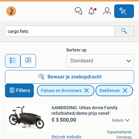
Fietsen | Bakfietsen
Sorteer op
Alle afstanden…
Bewaar je zoekopdracht
Filters
Fietsen en Brommers
Bakfietsen
Ver
AANBIEDING: Urban Arrow Family
refurbished/demo prijs vanaf:
€ 3.500,00
Details
Topadvertentie
Bezoek website
Vandaag