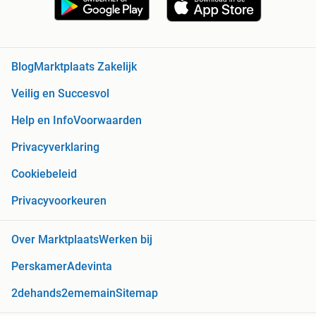
Blog
Marktplaats Zakelijk
Veilig en Succesvol
Help en Info
Voorwaarden
Privacyverklaring
Cookiebeleid
Privacyvoorkeuren
Over Marktplaats
Werken bij
Perskamer
Adevinta
2dehands
2ememain
Sitemap