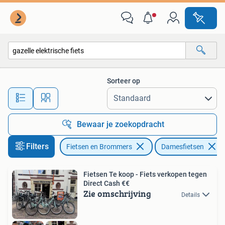
Fietsen | Dames | Damesfietsen
Sorteer op
Alle afstanden…
Bewaar je zoekopdracht
Filters
Fietsen en Brommers
Damesfietsen
Fietsen Te koop - Fiets verkopen tegen
Direct Cash €€
Zie omschrijving
Details