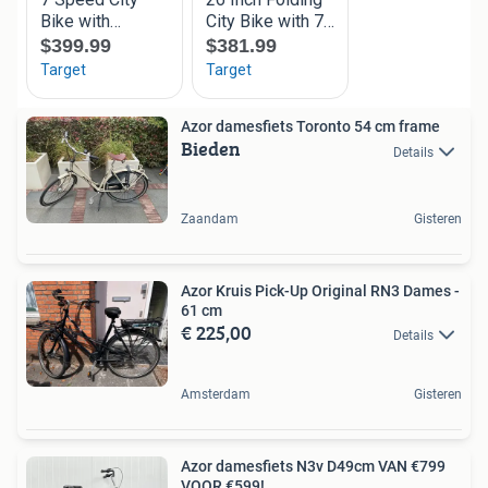
Azor damesfiets Toronto 54 cm frame
Bieden
Details
Zaandam
Gisteren
Azor Kruis Pick-Up Original RN3 Dames -
61 cm
€ 225,00
Details
Amsterdam
Gisteren
Azor damesfiets N3v D49cm VAN €799
VOOR €599!