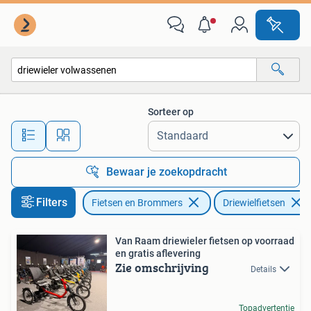
Fietsen | Driewielfietsen
Sorteer op
Alle afstanden…
Bewaar je zoekopdracht
Filters
Fietsen en Brommers
Driewielfietsen
Van Raam driewieler fietsen op voorraad
en gratis aflevering
Zie omschrijving
Details
Topadvertentie