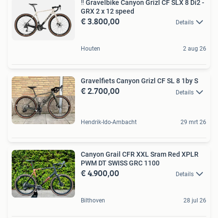
‼️ Gravelbike Canyon Grizl CF SLX 8 Di2 -
GRX 2 x 12 speed
€ 3.800,00
Details
Houten
2 aug 26
Gravelfiets Canyon Grizl CF SL 8 1by S
€ 2.700,00
Details
Hendrik-Ido-Ambacht
29 mrt 26
Canyon Grail CFR XXL Sram Red XPLR
PWM DT SWISS GRC 1100
€ 4.900,00
Details
Bilthoven
28 jul 26