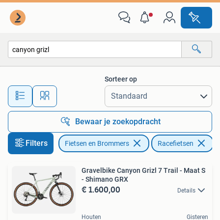
Fietsen | Racefietsen
Sorteer op
Alle afstanden…
Bewaar je zoekopdracht
Filters
Fietsen en Brommers
Racefietsen
V
Gravelbike Canyon Grizl 7 Trail - Maat S
- Shimano GRX
€ 1.600,00
Details
Houten
Gisteren