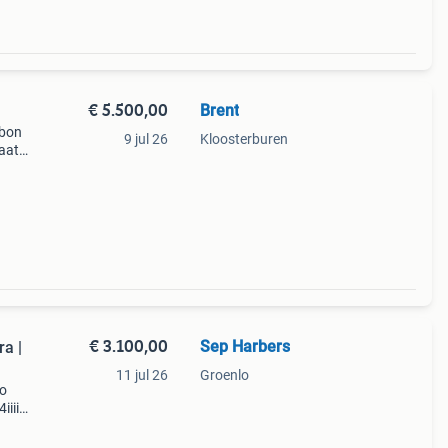
€ 5.500,00
Brent
rbon
9 jul 26
Kloosterburen
aat
inele
€ 3.100,00
Sep Harbers
a |
11 jul 26
Groenlo
no
iiii
frame
gefit