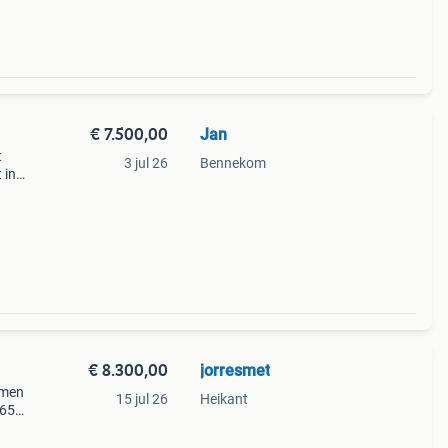
€ 7.500,00
Jan
t
3 jul 26
Bennekom
 in
). Ik
eet
€ 8.300,00
jorresmet
mmen
15 jul 26
Heikant
165