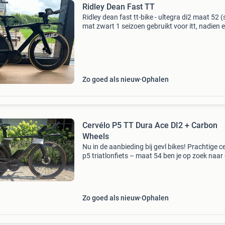
Ridley Dean Fast TT
Ridley dean fast tt-bike - ultegra di2 maat 52 (
mat zwart 1 seizoen gebruikt voor itt, nadien 
binnen op de tacx. Zeer goed onderhouden.
Specificaties: wielen: fast forward ffwd falcon
+
Zo goed als nieuw
Ophalen
Cervélo P5 TT Dura Ace DI2 + Carbon
Wheels
Nu in de aanbieding bij gevl bikes! Prachtige c
p5 triatlonfiets – maat 54 ben je op zoek naar
snelle en perfect uitgeruste triatlonfiets? Dan i
deze cervélo p5 de ideale keuze. Een unieke
Zo goed als nieuw
Ophalen