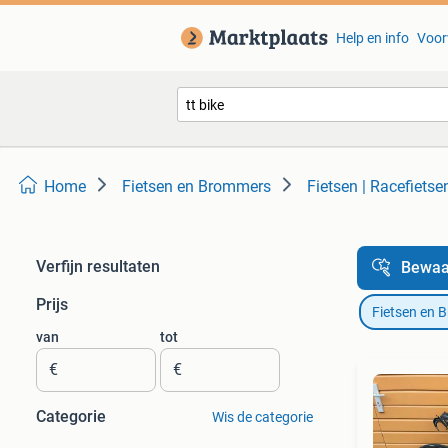
Help en info
Voor
Home
Fietsen en Brommers
Fietsen | Racefietse
Verfijn resultaten
Bewaa
Prijs
Fietsen en 
van
tot
€
€
Categorie
Wis de categorie