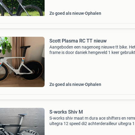
o
Zo goed als nieuw
Ophalen
Scott Plasma RC TT nieuw
Aangeboden een nagenoeg nieuwe tt bike. He
frame is door daniek hengeveld 1 keer gebruikt
een tijdrit van de vuelta (heeft ze zelf bevestigd
heb het frame laten opbouwen met een compl
nieu
Zo goed als nieuw
Ophalen
S-works Shiv M
S-works shiv maat m dura ace shifters en re
ultegra 12 speed di2 achterderailleur ultegra 
mm cranks splinternieuwe wielen elite (80mm
voorwiel, vol achterwiel) wordt verkocht met