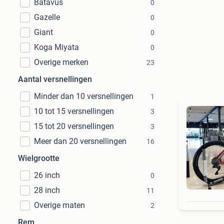
Batavus
0
Gazelle
0
Giant
0
Koga Miyata
0
Overige merken
23
Aantal versnellingen
Minder dan 10 versnellingen
1
10 tot 15 versnellingen
3
15 tot 20 versnellingen
3
Meer dan 20 versnellingen
16
Wielgrootte
26 inch
0
28 inch
11
Overige maten
2
Rem