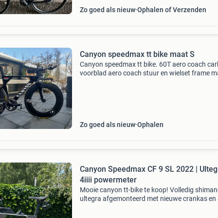
Zo goed als nieuw
Ophalen of Verzenden
Canyon speedmax tt bike maat S
Canyon speedmax tt bike. 60T aero coach ca
voorblad aero coach stuur en wielset frame m
canyon s (53) met extra onderdelen en het org
opzetstuur.
Zo goed als nieuw
Ophalen
Canyon Speedmax CF 9 SL 2022 | Ultegr
4iiii powermeter
Mooie canyon tt-bike te koop! Volledig shima
ultegra afgemonteerd met nieuwe crankas en 4
powermeter framemaat l (ik ben zelf 1,93m) 
is vernieuwd en komt uit 2022 fiets is volledig 