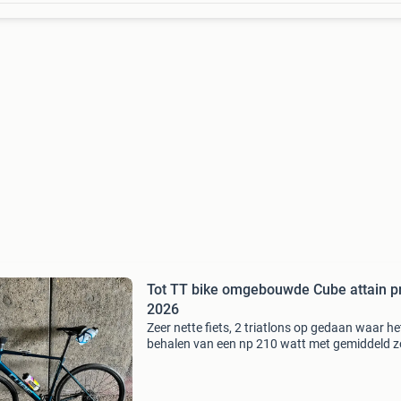
Tot TT bike omgebouwde Cube attain p
2026
Zeer nette fiets, 2 triatlons op gedaan waar he
behalen van een np 210 watt met gemiddeld z
33+kmh gaan op de flats zonder wind in de ru
zelf ongeveer 81kg zijn geen probleem was. —
fiets