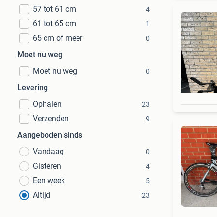
57 tot 61 cm
4
61 tot 65 cm
1
65 cm of meer
0
Moet nu weg
Moet nu weg
0
Levering
Ophalen
23
Verzenden
9
Aangeboden sinds
Vandaag
0
Gisteren
4
Een week
5
Altijd
23