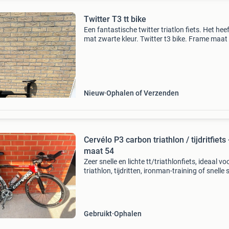
Twitter T3 tt bike
Een fantastische twitter triatlon fiets. Het hee
mat zwarte kleur. Twitter t3 bike. Frame maat 
Nieuw
Ophalen of Verzenden
Cervélo P3 carbon triathlon / tijdritfiets 
maat 54
Zeer snelle en lichte tt/triathlonfiets, ideaal vo
triathlon, tijdritten, ironman-training of snelle 
ritten. Ik verkoop hem omdat ik toch eerder ee
gewone/casual racefiets wil rijden en geen t
Gebruikt
Ophalen