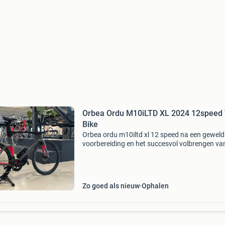
Orbea Ordu M10iLTD XL 2024 12speed
Bike
Orbea ordu m10iltd xl 12 speed na een geweld
voorbereiding en het succesvol volbrengen va
hele ironman is het tijd voor een nieuw avontu
Daarom verkoop ik mijn orbea ordu m10iltd en 
i
Zo goed als nieuw
Ophalen