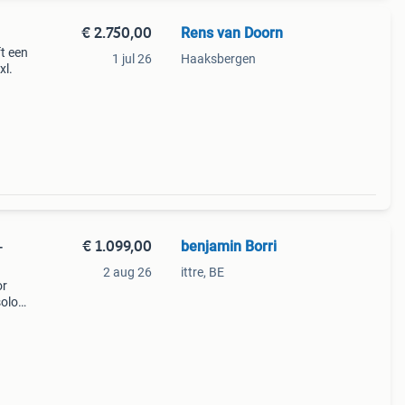
€ 2.750,00
Rens van Doorn
ft een
1 jul 26
Haaksbergen
xl.
€ 1.099,00
benjamin Borri
-
2 aug 26
ittre, BE
or
solo
n