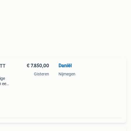
€ 7.850,00
Daniël
 TT
Gisteren
Nijmegen
ige
n een
ur.
richt