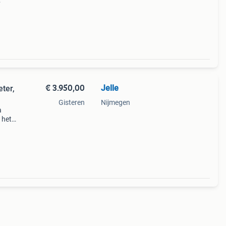
ien
€ 3.950,00
Jelle
ter,
Gisteren
Nijmegen
a
 het
n