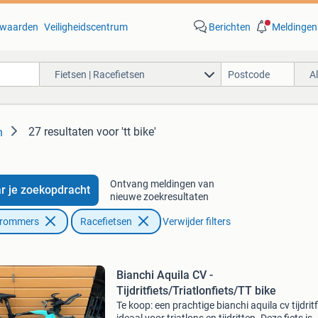
waarden
Veiligheidscentrum
Berichten
Meldingen
Fietsen | Racefietsen
A
27 resultaten
voor 'tt bike'
n
Ontvang meldingen van
r je zoekopdracht
nieuwe zoekresultaten
Brommers
Racefietsen
Verwijder filters
Bianchi Aquila CV -
Tijdritfiets/Triatlonfiets/TT bike
Te koop: een prachtige bianchi aquila cv tijdritf