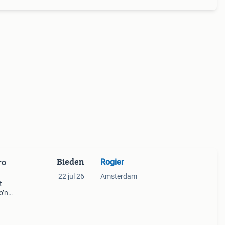
Bieden
Rogier
ro
22 jul 26
Amsterdam
t
o’n
g en
- De