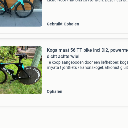
ideaal voor triatlons en tijdritten. Deze fiets is
uitgerust met hoogwaardige componenten en
verkeert in uitstekende staat. De fiets is voorz
Gebruikt
Ophalen
Koga maat 56 TT bike incl Di2, powerme
dicht achterwiel
Te koop aangeboden door een liefhebber: kog
miyata tijdritfiets / kanonskogel, afkomstig uit
continental team beat cycling. Deze fiets is na
pensionering uit de profwereld aangeschaft e
altijd z
Ophalen