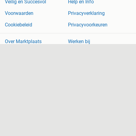
Veilig en Succesvol
Help en Info
Voorwaarden
Privacyverklaring
Cookiebeleid
Privacyvoorkeuren
Over Marktplaats
Werken bij
Perskamer
Adevinta
2dehands
2ememain
Sitemap
Marktplaats is, voor zover wettelijk toegestaan, niet aansprakelijk
voor (gevolg)schade die voortkomt uit het gebruik van deze site,
dan wel uit fouten of ontbrekende functionaliteiten op deze site.
Copyright © 2026 Marktplaats B.V. Alle rechten voorbehouden.
een
onderneming