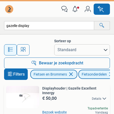
Fietsonderdelen
Sorteer op
Alle afstanden…
Bewaar je zoekopdracht
Filters
Fietsen en Brommers
Fietsonderdelen
Displayhouder | Gazelle Excellent
Innergy
€ 50,00
Details
Topadvertentie
Bezoek website
Vandaag