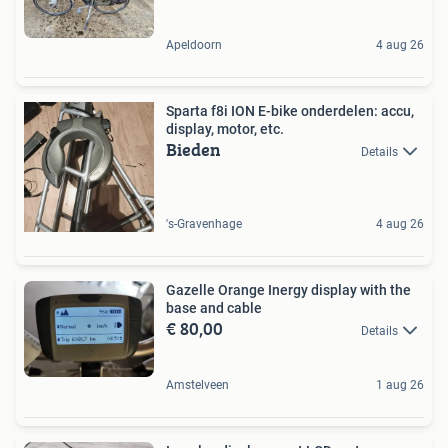
Apeldoorn
4 aug 26
Sparta f8i ION E-bike onderdelen: accu,
display, motor, etc.
Bieden
Details
's-Gravenhage
4 aug 26
Gazelle Orange Inergy display with the
base and cable
€ 80,00
Details
Amstelveen
1 aug 26