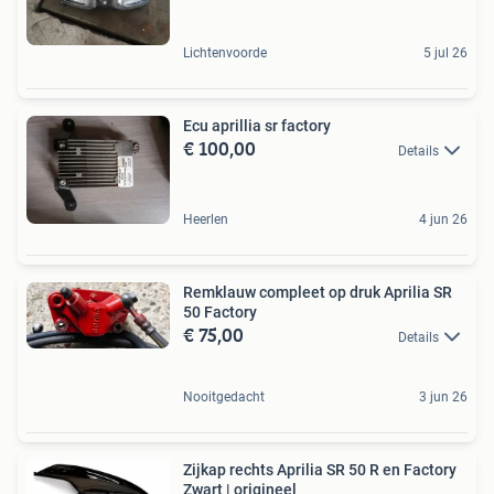
Lichtenvoorde
5 jul 26
Ecu aprillia sr factory
€ 100,00
Details
Heerlen
4 jun 26
Remklauw compleet op druk Aprilia SR
50 Factory
€ 75,00
Details
Nooitgedacht
3 jun 26
Zijkap rechts Aprilia SR 50 R en Factory
Zwart | origineel