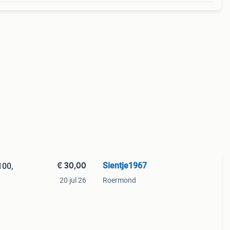
€ 30,00
Sientje1967
100,
20 jul 26
Roermond