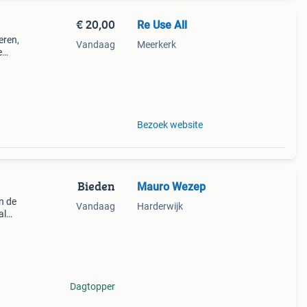
€ 20,00
Re Use All
eren,
Vandaag
Meerkerk
e
n het
Bezoek website
Bieden
Mauro Wezep
n de
Vandaag
Harderwijk
al
op
ts v
Dagtopper