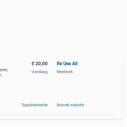
€ 20,00
Re Use All
eren,
Vandaag
Meerkerk
e
n het
Topadvertentie
Bezoek website