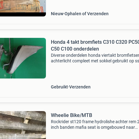
Nieuw
Ophalen of Verzenden
Honda 4 takt bromfiets C310 C320 PC5
C50 C100 onderdelen
Diverse onderdelen honda viertakt bromfietse
achterlicht compleet met sokkel gebruikt op s
cd50 en ts50dx. Prijs= 75 euro teller c310a ty
belgisch zo goed als nieuw 50 euro. Teller c31
Gebruikt
Verzenden
Wheelie Bike/MTB
Rockrider st120 frame hydrolishe achter rem 
inch banden mafia seat is omgebouwd naar
wheelie fiets perfect om wheelies op te doen e
voor de jongeren! Op de ligtste versnelling loo