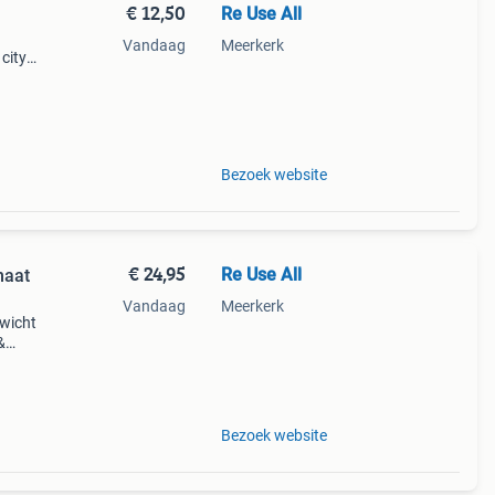
€ 12,50
Re Use All
Vandaag
Meerkerk
city,
126-
Bezoek website
€ 24,95
Re Use All
maat
Vandaag
Meerkerk
ewicht
&
rming:
rekb
Bezoek website