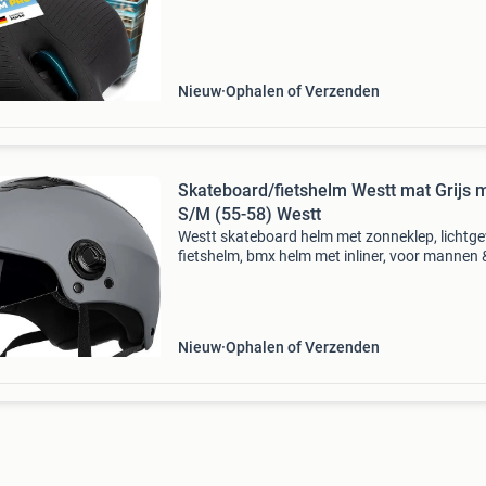
1004-c100-0 10 x 30 x 20
Nieuw
Ophalen of Verzenden
Skateboard/fietshelm Westt mat Grijs 
S/M (55-58) Westt
Westt skateboard helm met zonneklep, lichtg
fietshelm, bmx helm met inliner, voor mannen 
vrouwen, met verstelbare kin perfecte besche
de optimale pasvorm en het geïntegreerde int
Nieuw
Ophalen of Verzenden