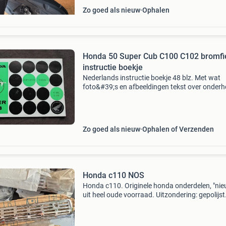
Zo goed als nieuw
Ophalen
Honda 50 Super Cub C100 C102 bromfi
instructie boekje
Nederlands instructie boekje 48 blz. Met wat
foto&#39;s en afbeeldingen tekst over onder
en bediening inclusief elektrisch schema origin
boekje wat bij aankoop brommer werd bijgele
kaft
Zo goed als nieuw
Ophalen of Verzenden
Honda c110 NOS
Honda c110. Originele honda onderdelen, "nie
uit heel oude voorraad. Uitzondering: gepolijst
spruitstuk. Prijzen op aanvraag. Sommige
onderdelen passen ook op c100 cs50.