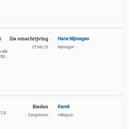
Zie omschrijving
Hans Nijmegen
0
25 feb 26
Nijmegen
n ulo
s50
pe 2
0s c
Bieden
Kamil
27,5
Eergisteren
Hillegom
n leuk
pt de