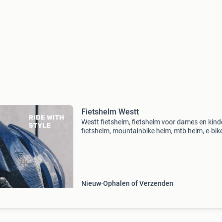
Fietshelm Westt
Westt fietshelm, fietshelm voor dames en kind
fietshelm, mountainbike helm, mtb helm, e-bik
helm, racefiets helm, blauw, one size fitts all.
Perfecte bescherming: de optimale pasvorm e
extr
Nieuw
Ophalen of Verzenden