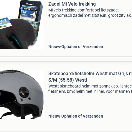
Zadel Mi Velo trekking
Mi velo trekking comfortabel fietszadel,
ergonomisch zadel met zitsteun, groot zitvlak, 
trekking, e-bike, hometrainer, dames en heren 
1004-c100-0 10 x 30 x 20
Nieuw
Ophalen of Verzenden
Skateboard/fietshelm Westt mat Grijs 
S/M (55-58) Westt
Westt skateboard helm met zonneklep, lichtg
fietshelm, bmx helm met inliner, voor mannen 
vrouwen, met verstelbare kin perfecte besche
de optimale pasvorm en het geïntegreerde int
Nieuw
Ophalen of Verzenden