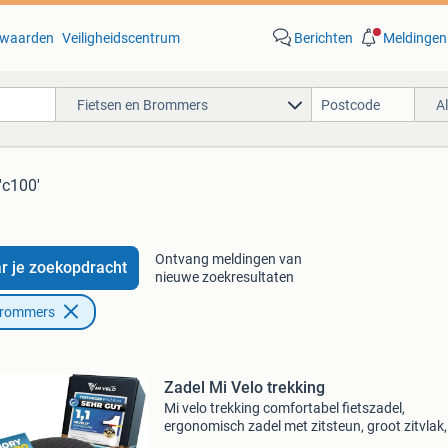
waarden
Veiligheidscentrum
Berichten
Meldingen
Fietsen en Brommers
A
'c100'
Ontvang meldingen van
r je zoekopdracht
nieuwe zoekresultaten
Brommers
Zadel Mi Velo trekking
Mi velo trekking comfortabel fietszadel,
ergonomisch zadel met zitsteun, groot zitvlak, 
trekking, e-bike, hometrainer, dames en heren 