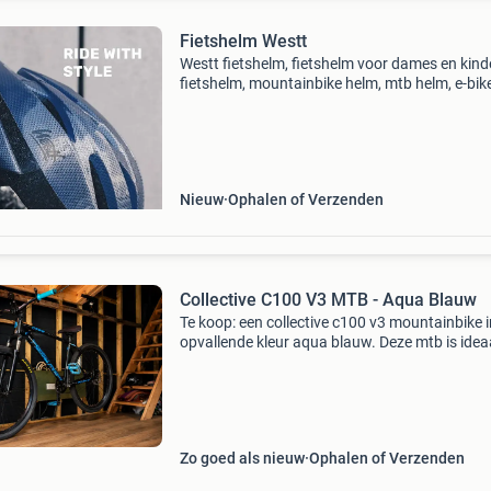
Fietshelm Westt
Westt fietshelm, fietshelm voor dames en kind
fietshelm, mountainbike helm, mtb helm, e-bik
helm, racefiets helm, blauw, one size fitts all.
Perfecte bescherming: de optimale pasvorm e
extr
Nieuw
Ophalen of Verzenden
Collective C100 V3 MTB - Aqua Blauw
Te koop: een collective c100 v3 mountainbike i
opvallende kleur aqua blauw. Deze mtb is idea
voor zowel beginnende als ervaren rijders die 
zoek zijn naar een betrouwbare en stijlvolle fie
Zo goed als nieuw
Ophalen of Verzenden