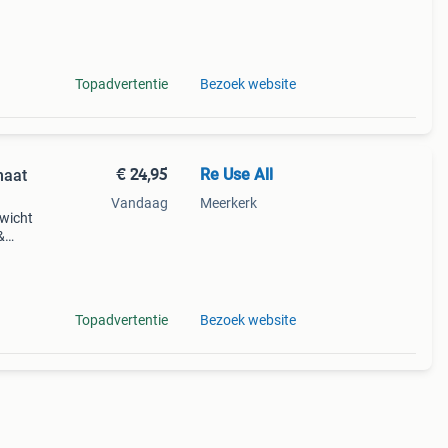
Topadvertentie
Bezoek website
€ 24,95
Re Use All
maat
Vandaag
Meerkerk
ewicht
&
rming:
rekb
Topadvertentie
Bezoek website