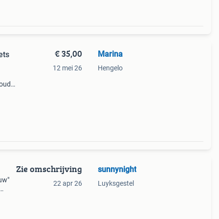
€ 35,00
Marina
ets
12 mei 26
Hengelo
houd
eel
verd
Zie omschrijving
sunnynight
uw"
22 apr 26
Luyksgestel