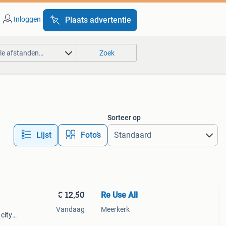
Inloggen
Plaats advertentie
lle afstanden…
Zoek
Sorteer op
Lijst
Foto’s
€ 12,50
Re Use All
Vandaag
Meerkerk
city,
126-