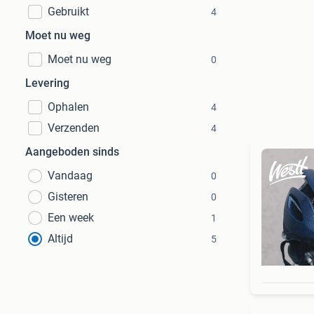
Gebruikt
4
Moet nu weg
Moet nu weg
0
Levering
Ophalen
4
Verzenden
4
Aangeboden sinds
Vandaag
0
Gisteren
0
Een week
1
Altijd
5