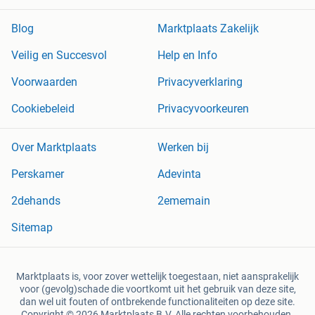
Blog
Marktplaats Zakelijk
Veilig en Succesvol
Help en Info
Voorwaarden
Privacyverklaring
Cookiebeleid
Privacyvoorkeuren
Over Marktplaats
Werken bij
Perskamer
Adevinta
2dehands
2ememain
Sitemap
Marktplaats is, voor zover wettelijk toegestaan, niet aansprakelijk
voor (gevolg)schade die voortkomt uit het gebruik van deze site,
dan wel uit fouten of ontbrekende functionaliteiten op deze site.
Copyright © 2026 Marktplaats B.V. Alle rechten voorbehouden.