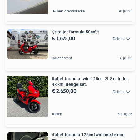
's-Heer Arendskerke
30 jul 26
🚀Italjet formula 50cc🚀
€ 1.675,00
Details
Barendrecht
16 jul 26
Italjet formula twin 125cc. 2t 2 cilinder.
4k km. Beugelset.
€ 2.650,00
Details
Assen
5 aug 26
italjet formula 125cc twin ontsteking