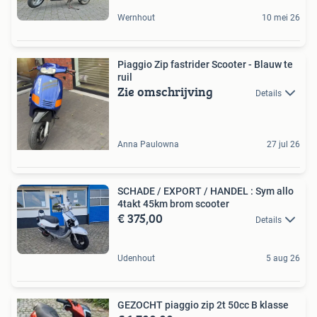
Wernhout
10 mei 26
Piaggio Zip fastrider Scooter - Blauw te
ruil
Zie omschrijving
Details
Anna Paulowna
27 jul 26
SCHADE / EXPORT / HANDEL : Sym allo
4takt 45km brom scooter
€ 375,00
Details
Udenhout
5 aug 26
GEZOCHT piaggio zip 2t 50cc B klasse