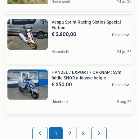
Nederweert
14 jul 26
Vespa Sprint Racing Sixties Special
Edition
€ 2.800,00
Details
Maastricht
24 jul 26
HANDEL / EXPORT / OPKNAP : Sym
fiddle SNOR a-klasse belgie
€ 350,00
Details
Udenhout
5 aug 26
1
2
3