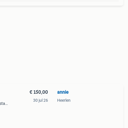
€ 150,00
annie
30 jul 26
Heerlen
 staat