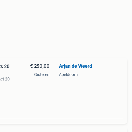
€ 250,00
Arjan de Weerd
ts 20
Gisteren
Apeldoorn
met 20
at en
voo