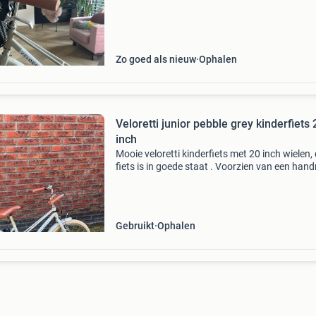
incl mandje en ringslotje. Er zit een klein deu
Zo goed als nieuw
Ophalen
Veloretti junior pebble grey kinderfiets 
inch
Mooie veloretti kinderfiets met 20 inch wielen,
fiets is in goede staat . Voorzien van een han
bel, slot en verlichting.
Gebruikt
Ophalen