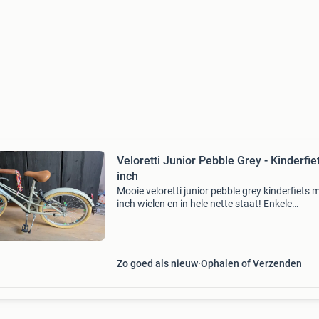
Veloretti Junior Pebble Grey - Kinderfie
inch
Mooie veloretti junior pebble grey kinderfiets 
inch wielen en in hele nette staat! Enkele
gebruikerssporen. De fiets is in zeer goede sta
is een design. Voorzien van een leuk veloretti 
Zo goed als nieuw
Ophalen of Verzenden