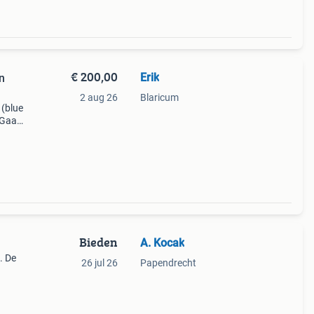
€ 200,00
Erik
en
2 aug 26
Blaricum
 (blue
 Gaat
Bieden
A. Kocak
. De
26 jul 26
Papendrecht
or
el z