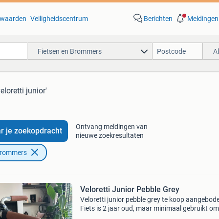
waarden
Veiligheidscentrum
Berichten
Meldingen
Fietsen en Brommers
A
eloretti junior'
Ontvang meldingen van
r je zoekopdracht
nieuwe zoekresultaten
Brommers
Veloretti Junior Pebble Grey
Veloretti junior pebble grey te koop aangebod
Fiets is 2 jaar oud, maar minimaal gebruikt o
dochter veel in de bakfiets is meegegaan. De fi