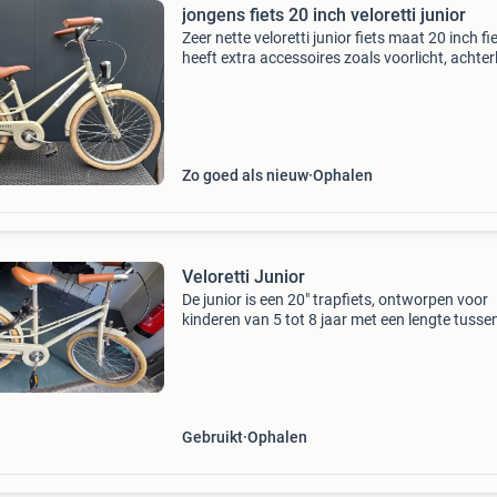
jongens fiets 20 inch veloretti junior
Zeer nette veloretti junior fiets maat 20 inch fi
heeft extra accessoires zoals voorlicht, achterl
slot en veloretti bel. Vaste prijs dus mailen voo
minder gaat helaas niet lukken nieuwprijs
Zo goed als nieuw
Ophalen
Veloretti Junior
De junior is een 20" trapfiets, ontworpen voor
kinderen van 5 tot 8 jaar met een lengte tusse
en 136 cm. Een zelfverzekerde stap vooruit,
gemaakt voor langere ritten, en groeiende
onafhankel
Gebruikt
Ophalen