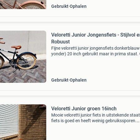
Gebruikt
Ophalen
Veloretti Junior Jongensfiets - Stijlvol 
Robuust
Fijne veloretti junior jongensfiets donkerblauw
yonder) 20 inch gebruikt maar in prima staat.
weg omdat deze nu te klein is.
Gebruikt
Ophalen
Veloretti Junior groen 16inch
Mooie veloretti junior fiets in uitstekende staat
fiets is goed en heeft weinig gebruikssporen.
Perfect voor dagelijks gebruik in de stad of vo
recreatieve ritjes. Voorzien van een comfortab