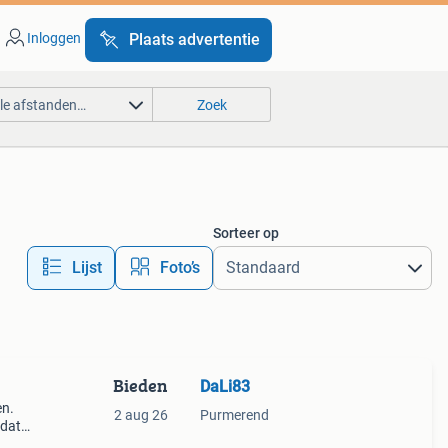
Inloggen
Plaats advertentie
lle afstanden…
Zoek
Sorteer op
Lijst
Foto’s
Bieden
DaLi83
en.
2 aug 26
Purmerend
mdat
ets is