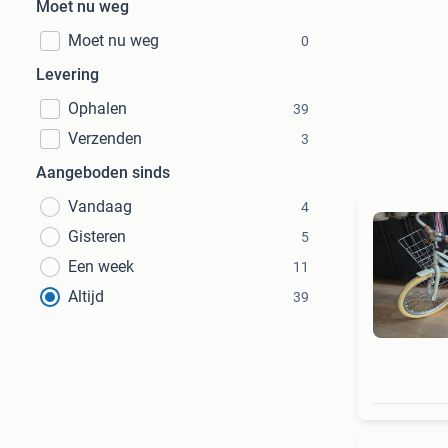
Moet nu weg
Moet nu weg
0
Levering
Ophalen
39
Verzenden
3
Aangeboden sinds
Vandaag
4
Gisteren
5
Een week
11
Altijd
39