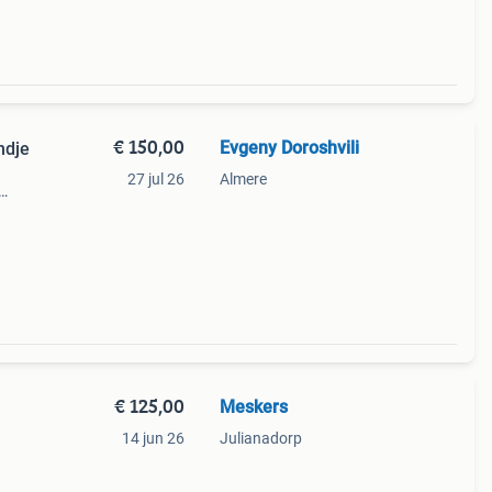
€ 150,00
Evgeny Doroshvili
ndje
27 jul 26
Almere
k en
or ge
€ 125,00
Meskers
14 jun 26
Julianadorp