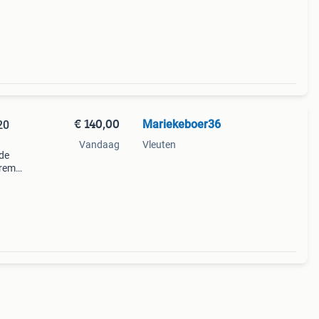
€ 140,00
Mariekeboer36
20
Vandaag
Vleuten
 de
drem,