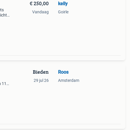
€ 250,00
kelly
ets
Vandaag
Goirle
icht,
r
Bieden
Roos
29 jul 26
Amsterdam
n 118