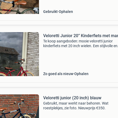
Gebruikt
Ophalen
Veloretti Junior 20” Kinderfiets met ma
Te koop aangeboden: mooie veloretti junior
kinderfiets met 20 inch wielen. Een stijlvolle en
stevige stadsfiets, ideaal voor dagelijks gebrui
school. De fiets rijdt goed en is direct klaar vo
Zo goed als nieuw
Ophalen
Veloretti junior (20 inch) blauw
Gebruikt, maar werkt naar behoren. Wat
roestplekjes, zie foto. Nieuwprijs €350.