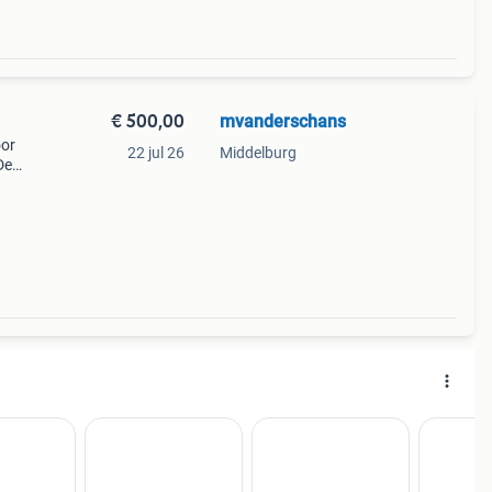
€ 500,00
mvanderschans
oor
22 jul 26
Middelburg
De
eeft