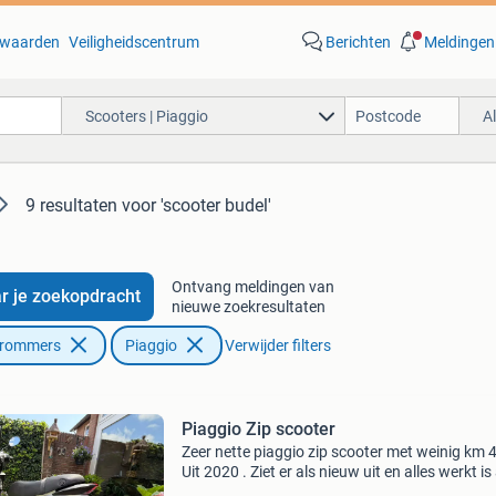
waarden
Veiligheidscentrum
Berichten
Meldingen
Scooters | Piaggio
A
9 resultaten
voor 'scooter budel'
Ontvang meldingen van
r je zoekopdracht
nieuwe zoekresultaten
Brommers
Piaggio
Verwijder filters
Piaggio Zip scooter
Zeer nette piaggio zip scooter met weinig km 
Uit 2020 . Ziet er als nieuw uit en alles werkt is 
netjes onderhouden. Hij origineel geleverd als