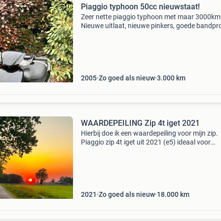
Piaggio typhoon 50cc nieuwstaat!
Zeer nette piaggio typhoon met maar 3000km
Nieuwe uitlaat, nieuwe pinkers, goede bandpro
bij beide banden. Geen kappenschade. Er zit e
e705 bij. Vraagprijs: €1200 deze week opgehaa
&eu
2005
Zo goed als nieuw
3.000
km
WAARDEPEILING Zip 4t iget 2021
Hierbij doe ik een waardepeiling voor mijn zip.
Piaggio zip 4t iget uit 2021 (e5) ideaal voor
dagelijks gebruik, heeft weinig benzineverbrui
heeft me nog nooit in de steek gelaten ik ben d
eig
2021
Zo goed als nieuw
18.000
km