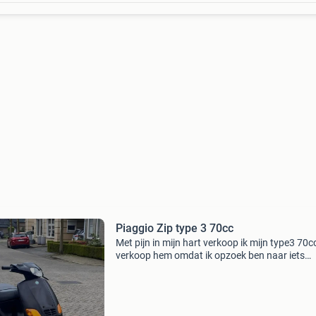
Piaggio Zip type 3 70cc
Met pijn in mijn hart verkoop ik mijn type3 70cc
verkoop hem omdat ik opzoek ben naar iets
anders. Niet alle electra doet het. Dit is de toete
knipperlicht en de elektrische start. De top sne