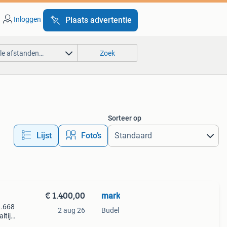
Inloggen
Plaats advertentie
lle afstanden…
Zoek
Sorteer op
Lijst
Foto’s
€ 1.400,00
mark
4.668
2 aug 26
Budel
altijd