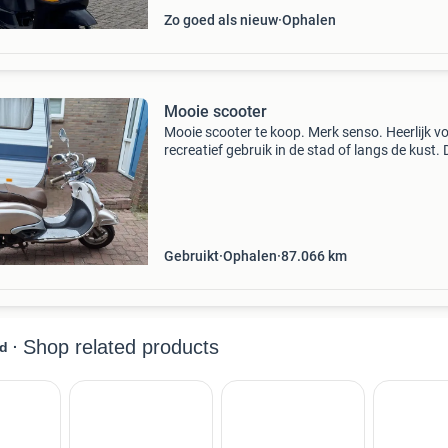
Zo goed als nieuw
Ophalen
Mooie scooter
Mooie scooter te koop. Merk senso. Heerlijk v
recreatief gebruik in de stad of langs de kust. 
kleur is champagne met wit. Door medische
redenen kan ik er niet meer zelf op rijden. Hij h
alti
Gebruikt
Ophalen
87.066
km