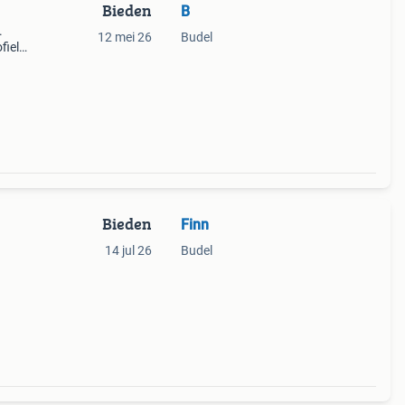
Bieden
B
.
12 mei 26
Budel
fiel
en
ld :
Bieden
Finn
14 jul 26
Budel
k en
e 2e