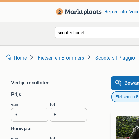
Help en info
Voor
Home
Fietsen en Brommers
Scooters | Piaggio
Verfijn resultaten
Bewaa
Prijs
Fietsen en 
van
tot
€
€
Bouwjaar
van
tot