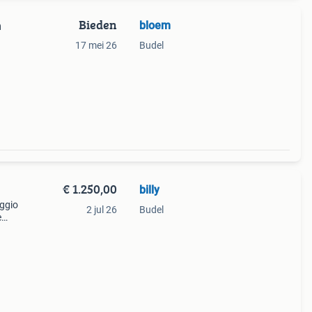
Bieden
bloem
m
17 mei 26
Budel
€ 1.250,00
billy
aggio
2 jul 26
Budel
e
 en
ta