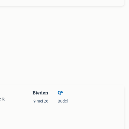
Bieden
Q^
 ik
9 mei 26
Budel
r,
lhei