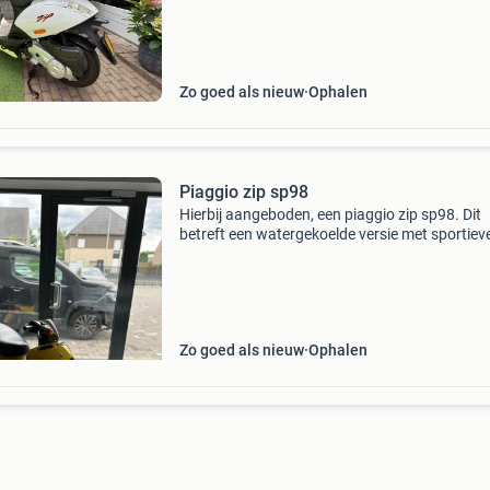
snorscooter maar origineel omgebouwd en ge
Zo goed als nieuw
Ophalen
Piaggio zip sp98
Hierbij aangeboden, een piaggio zip sp98. Dit
betreft een watergekoelde versie met sportiev
voorvork. Dit is geen omgebouwde rotzooi ma
een orginele sp98 ook op papier. Hij heeft
simpelweg gewoo
Zo goed als nieuw
Ophalen