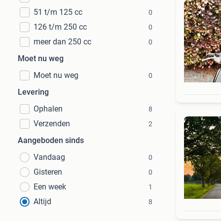
51 t/m 125 cc
0
126 t/m 250 cc
0
meer dan 250 cc
0
Moet nu weg
Moet nu weg
0
Levering
Ophalen
8
Verzenden
2
Aangeboden sinds
Vandaag
0
Gisteren
0
Een week
1
Altijd
8