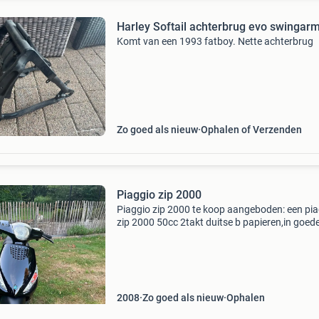
Harley Softail achterbrug evo swingar
Komt van een 1993 fatboy. Nette achterbrug
Zo goed als nieuw
Ophalen of Verzenden
Piaggio zip 2000
Piaggio zip 2000 te koop aangeboden: een pi
zip 2000 50cc 2takt duitse b papieren,in goed
staat met nieuwe kappen start met 1 kick. Rijd
remt goed specificaties & info: • 50cc 2takt • s
2008
Zo goed als nieuw
Ophalen