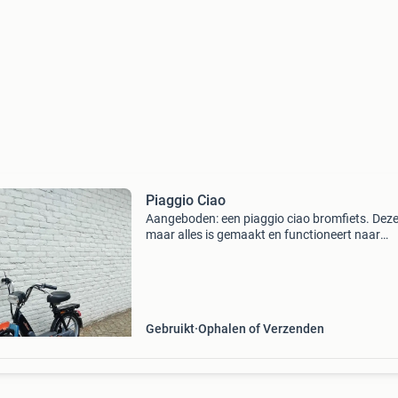
Piaggio Ciao
Aangeboden: een piaggio ciao bromfiets. Deze
maar alles is gemaakt en functioneert naar
behoren. Ideaal voor onderdelen of voor gebru
eigen terrein. De bromfiets is in goede staat en
klaar
Gebruikt
Ophalen of Verzenden