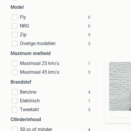
Model
Fly
0
NRG
0
Zip
5
Overige modellen
3
Maximum snelheid
Maximaal 25 km/u
1
Maximaal 45 km/u
5
Brandstof
Benzine
4
Elektrisch
1
Tweetakt
3
Cilinderinhoud
50 cc of minder
4