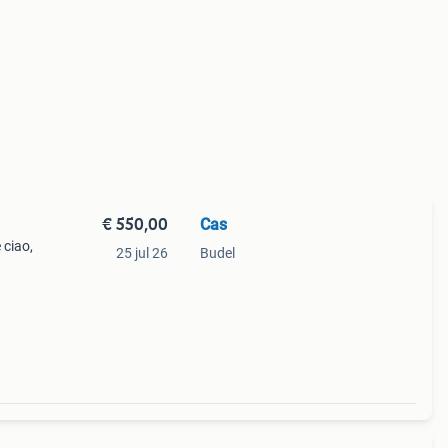
€ 550,00
Cas
 ciao,
25 jul 26
Budel
ik op