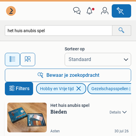
Gezelschapsspellen | Bordspellen
Sorteer op
Alle afstanden…
Bewaar je zoekopdracht
Filters
Hobby en Vrije tijd
Gezelschapsspellen | Bo
Het huis anubis spel
Bieden
Details
Asten
30 jul 26