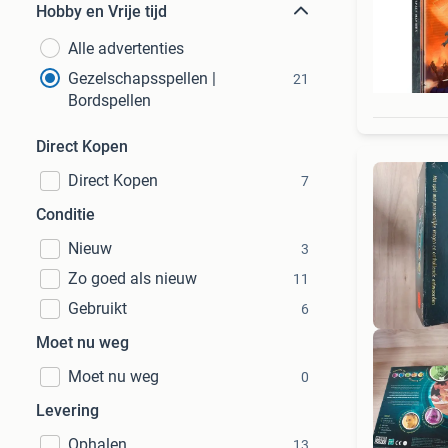
Hobby en Vrije tijd
Alle advertenties
Gezelschapsspellen |
21
Bordspellen
Direct Kopen
Direct Kopen
7
Conditie
Nieuw
3
Zo goed als nieuw
11
Gebruikt
6
Moet nu weg
Moet nu weg
0
Levering
Ophalen
13