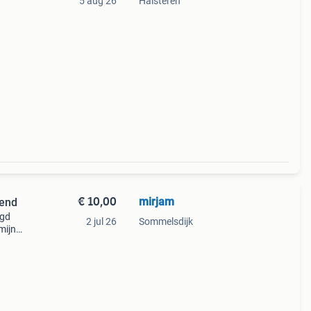
5 aug 26
Halsteren
ie
 eens
€ 10,00
mirjam
tend
igd
2 jul 26
Sommelsdijk
- mijn
n