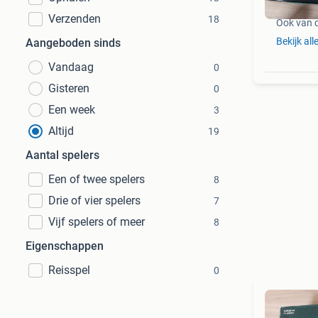
Verzenden
18
Ook van 
Bekijk all
Aangeboden sinds
Vandaag
0
Gisteren
0
Een week
3
Altijd
19
Aantal spelers
Een of twee spelers
8
Drie of vier spelers
7
Vijf spelers of meer
8
Eigenschappen
Reisspel
0