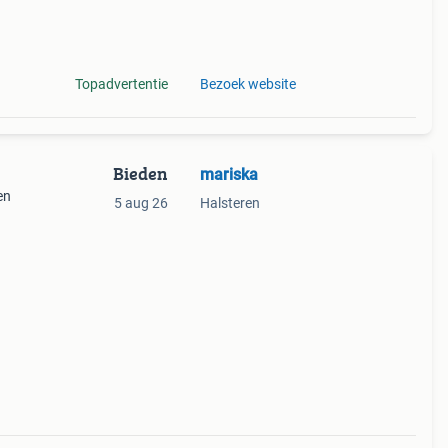
m for
Topadvertentie
Bezoek website
Bieden
mariska
en
5 aug 26
Halsteren
ie
 eens