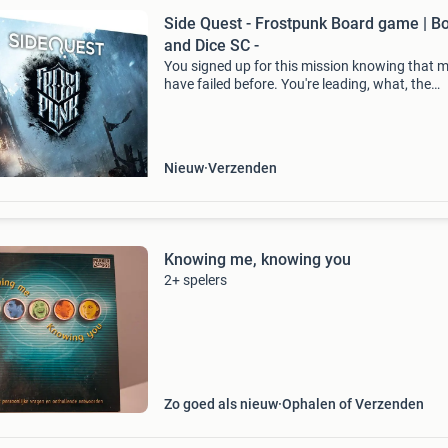
Side Quest - Frostpunk Board game | B
and Dice SC -
You signed up for this mission knowing that 
have failed before. You're leading, what, the
umpteenth group of scouts in search of a plac
call home? Each day is the same out here — w
sn
Nieuw
Verzenden
Knowing me, knowing you
2+ spelers
Zo goed als nieuw
Ophalen of Verzenden