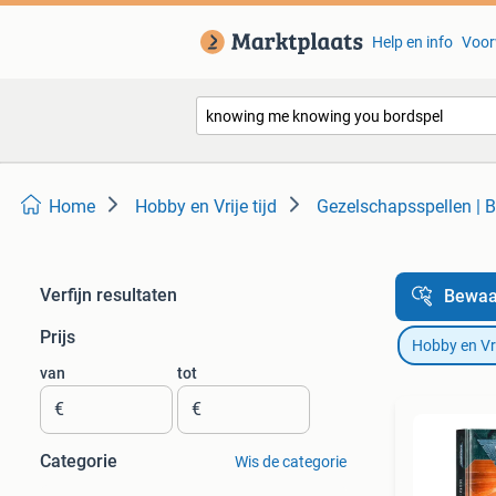
Help en info
Voor
Home
Hobby en Vrije tijd
Gezelschapsspellen | B
Verfijn resultaten
Bewaa
Prijs
Hobby en Vrij
van
tot
€
€
Categorie
Wis de categorie