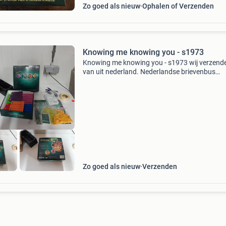
Zo goed als nieuw
Ophalen of Verzenden
Knowing me knowing you - s1973
Knowing me knowing you - s1973 wij verzend
van uit nederland. Nederlandse brievenbus
pakketten zijn 4,2 thuis 6.95 Dhl punt 5.5 Belg
zendingen 11 tip er kunnen meerdere items in
pakket.
Zo goed als nieuw
Verzenden