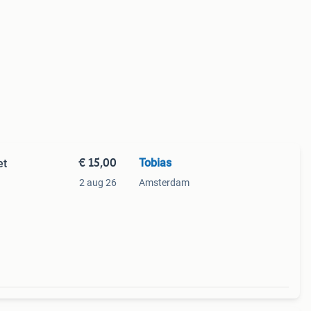
€ 15,00
Tobias
et
2 aug 26
Amsterdam
en
n