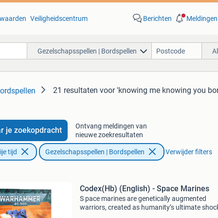
waarden
Veiligheidscentrum
Berichten
Meldingen
Gezelschapsspellen | Bordspellen
A
21 resultaten
voor 'knowing me knowing you bor
ordspellen
Ontvang meldingen van
r je zoekopdracht
nieuwe zoekresultaten
e tijd
Gezelschapsspellen | Bordspellen
Verwijder filters
Codex(Hb) (English) - Space Marines
S pace marines are genetically augmented
warriors, created as humanity’s ultimate shoc
troops. Formally known as the adeptus astart