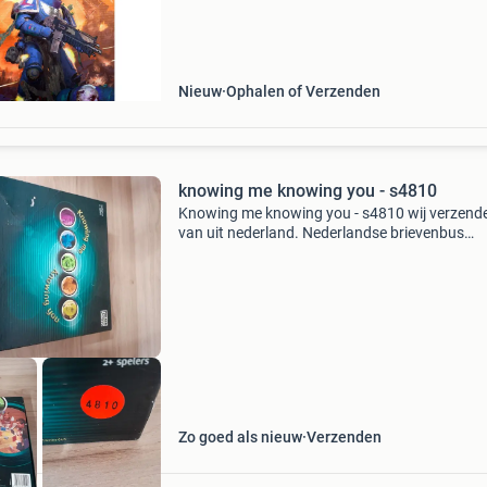
the space marines have defended the imperiu
over ten thousa
Nieuw
Ophalen of Verzenden
knowing me knowing you - s4810
Knowing me knowing you - s4810 wij verzend
van uit nederland. Nederlandse brievenbus
pakketten zijn 4,2 thuis 6.95 Dhl punt 5.5 Belg
zendingen 11 tip er kunnen meerdere items in
pakket.
Zo goed als nieuw
Verzenden