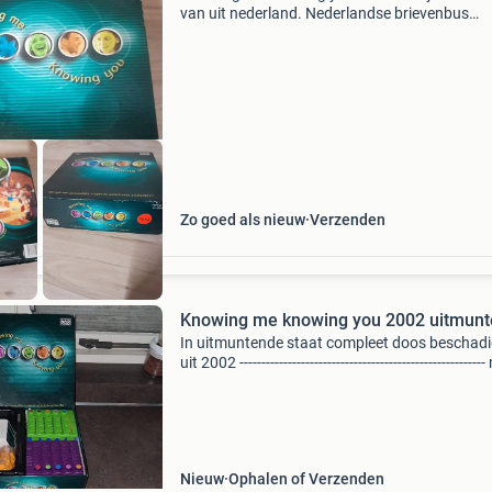
van uit nederland. Nederlandse brievenbus
pakketten zijn 4,2 thuis 6.95 Dhl punt 5.5 Belg
zendingen 11 tip er kunnen meerdere items in
pakket.
Zo goed als nieuw
Verzenden
Knowing me knowing you 2002 uitmun
In uitmuntende staat compleet doos beschad
uit 2002 -------------------------------------------------------
prijzen zijn vaste prijzen op lagere biedingen e
vragen om de minimumprijs en bied
Nieuw
Ophalen of Verzenden