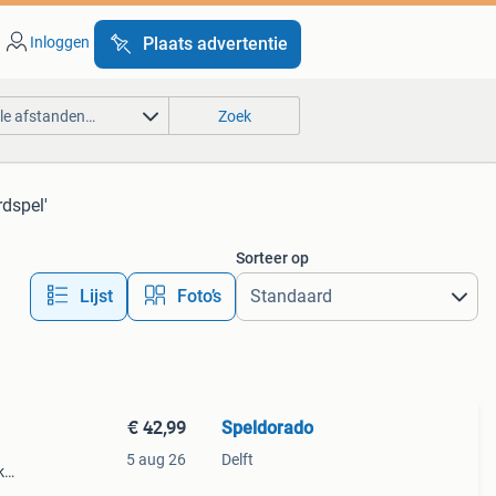
Inloggen
Plaats advertentie
lle afstanden…
Zoek
dspel'
Sorteer op
Lijst
Foto’s
€ 42,99
Speldorado
5 aug 26
Delft
k
es,