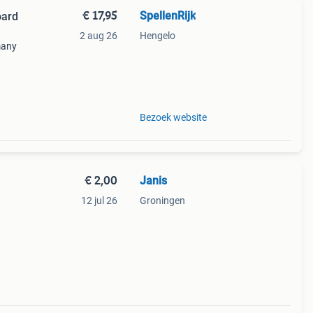
€ 17,95
SpellenRijk
oard
2 aug 26
Hengelo
many
e to
hite
Bezoek website
€ 2,00
Janis
12 jul 26
Groningen