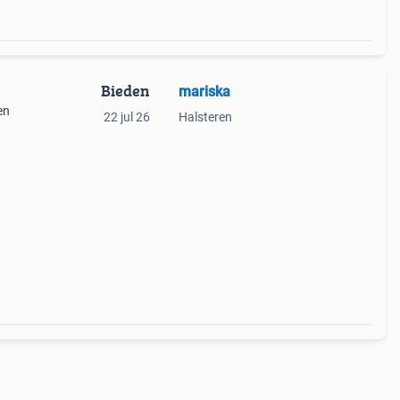
Bieden
mariska
en
22 jul 26
Halsteren
ie
 eens