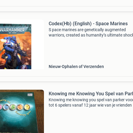
Codex(Hb) (English) - Space Marines
S pace marines are genetically augmented
warriors, created as humanity’s ultimate shoc
troops. Formally known as the adeptus astart
the space marines have defended the imperiu
over ten thousa
Nieuw
Ophalen of Verzenden
Knowing me Knowing You Spel van Par
Knowing me knowing you spel van parker voo
tot 6 spelers vanaf 12 jaar wie van je vrienden
je beste en van wie zou je wel wat meer moge
weten? Test die kennis met dit spel vol persoon
vra