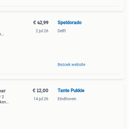
€ 42,99
Speldorado
2 jul 26
Delft
k
es,
m for
Bezoek website
€ 12,00
Tante Pukkie
ker
r 2
14 jul 26
Eindhoven
 ken
n
lijke