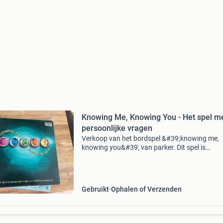
Knowing Me, Knowing You - Het spel m
persoonlijke vragen
Verkoop van het bordspel &#39;knowing me,
knowing you&#39; van parker. Dit spel is
ontworpen om vrienden en familie beter te ler
kennen door middel van persoonlijke vragen e
onthullende ant
Gebruikt
Ophalen of Verzenden