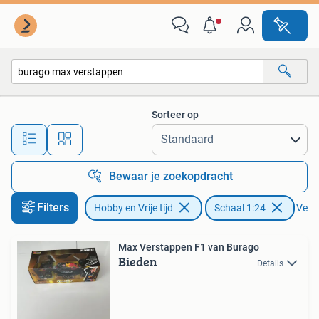
Modelauto's | 1:24
Sorteer op
Alle afstanden…
Bewaar je zoekopdracht
Filters
Hobby en Vrije tijd
Schaal 1:24
Verwi
Max Verstappen F1 van Burago
Bieden
Details