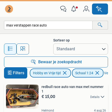
Modelauto's | 1:24
Sorteer op
Alle afstanden…
Bewaar je zoekopdracht
Filters
Hobby en Vrije tijd
Schaal 1:24
Verwi
redbull race auto van max met nummer
1
€ 15,00
Details
Helmond
4 aug 26