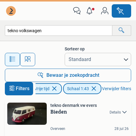
Modelauto's | 1:43
Sorteer op
Alle afstanden…
Bewaar je zoekopdracht
Filters
Hobby en Vrije tijd
Schaal 1:43
Verwijder filters
tekno denmark vw evers
Bieden
Details
Overveen
28 jul 26