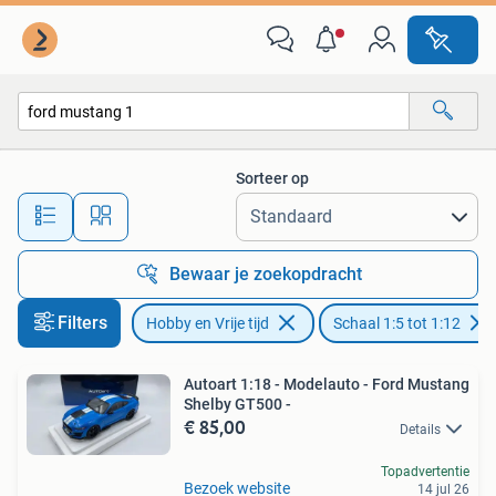
Modelauto's | 1:5 tot 1:12
Sorteer op
Alle afstanden…
Bewaar je zoekopdracht
Filters
Hobby en Vrije tijd
Schaal 1:5 tot 1:12
Autoart 1:18 - Modelauto - Ford Mustang
Shelby GT500 -
€ 85,00
Details
Topadvertentie
Bezoek website
14 jul 26